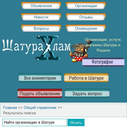
Объявления
Организации
Новости
Отзывы
Вопросы
Оповещения
Организации, услуги,
магазины Шатуры и
Рошаля
Главная
>>
Общий справочник
>>
Результаты поиска