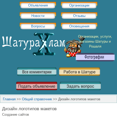
Объявления
Организации
Новости
Отзывы
Вопросы
Оповещения
Организации, услуги,
магазины Шатуры и
Рошаля
Главная
>>
Общий справочник
>>
Дизайн логотипов макетов
Дизайн логотипов макетов
Создание сайтов