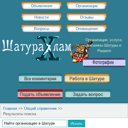
Объявления
Организации
Новости
Отзывы
Вопросы
Оповещения
Организации, услуги,
магазины Шатуры и
Рошаля
Главная
>>
Общий справочник
>>
Результаты поиска