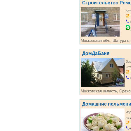
Строительство Рем
Кот
+
Московская обл., Шатура г.,
ДомДаБаня
Во
От
+
Московская область, Орехово
Домашние пельмени
Изд
на 
+