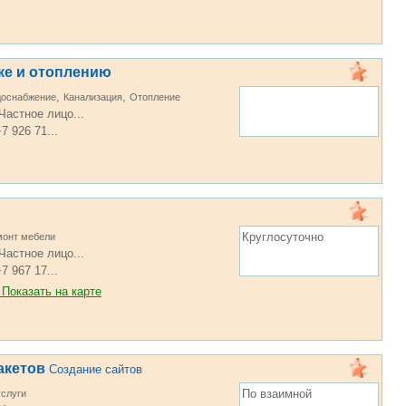
ке и отоплению
,
,
доснабжение
Канализация
Отопление
Частное лицо...
7 926 71...
и
Круглосуточно
монт мебели
Частное лицо...
7 967 17...
Показать на карте
акетов
Создание сайтов
По взаимной
услуги