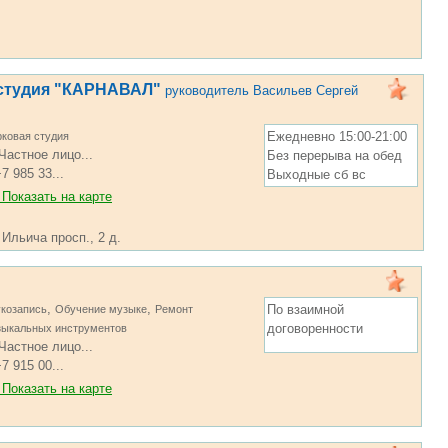
 студия "КАРНАВАЛ"
руководитель Васильев Сергей
Ежедневно 15:00-21:00
ковая студия
Частное лицо...
Без перерыва на обед
7 985 33...
Выходные сб вс
Показать на карте
 Ильича просп., 2 д.
,
,
По взаимной
козапись
Обучение музыке
Ремонт
договоренности
зыкальных инструментов
Частное лицо...
7 915 00...
Показать на карте