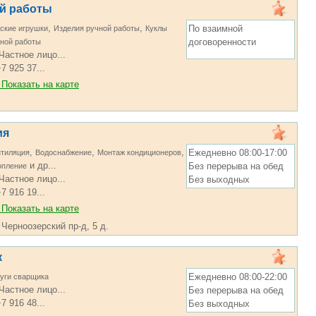
ной работы
,
,
По взаимной
ские игрушки
Изделия ручной работы
Куклы
договоренности
ной работы
Частное лицо...
7 925 37...
Показать на карте
ия
,
,
,
Ежедневно 08:00-17:00
тиляция
Водоснабжение
Монтаж кондиционеров
и др...
Без перерыва на обед
опление
Частное лицо...
Без выходных
7 916 19...
Показать на карте
 Черноозерский пр-д, 5 д.
к
Ежедневно 08:00-22:00
уги сварщика
Частное лицо...
Без перерыва на обед
7 916 48...
Без выходных