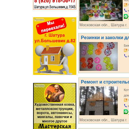
Кос
+
Московская обл., Шатура г.
Резинки и заколки д
Би
+
Ремонт и строитель
Кот
дом
+
Московская обл., Шатура г.