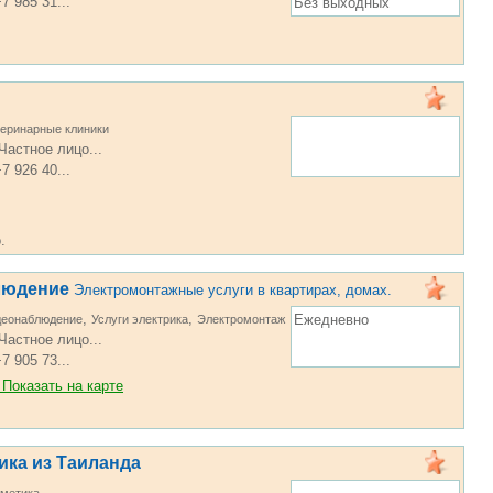
7 985 31...
Без выходных
еринарные клиники
Частное лицо...
7 926 40...
.
людение
Электромонтажные услуги в квартирах, домах.
,
,
Ежедневно
деонаблюдение
Услуги электрика
Электромонтаж
Частное лицо...
7 905 73...
Показать на карте
ика из Таиланда