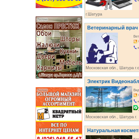
+
г.Шатура
Ветеринарный врач
Вет
+
Московская обл., Шатура г.о
Электрик Видеонаб
Ви
+
Московская обл., Шатура г.
Натуральная космет