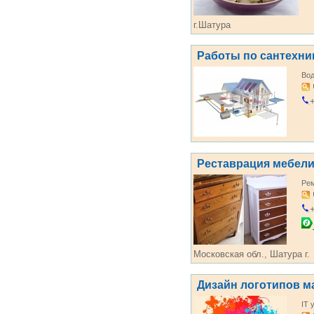
г.Шатура
Работы по сантехни
Во
+
Реставрация мебел
Ре
+
Московская обл., Шатура г.
Дизайн логотипов м
IT 