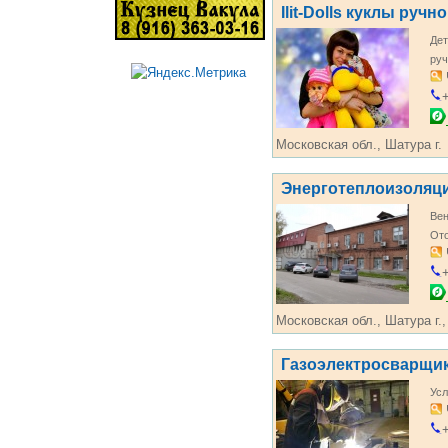
Ilit-Dolls куклы руч
Дет
руч
+
Московская обл., Шатура г.
Энерготеплоизоляц
Вен
От
+
Московская обл., Шатура г.,
Газоэлектросварщи
Усл
+