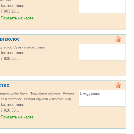
метика
Частное лицо...
7 903 25...
Показать на карте
ля волос
,
жутерия
Сумки и аксессуары
Частное лицо...
7 925 85...
ство
,
,
Ежедневно
теджи срубы бани
Подсобные рабочие
Ремонт
,
и др...
ов и построек
Ремонт офисов и квартир
Частное лицо...
7 916 55...
Показать на карте