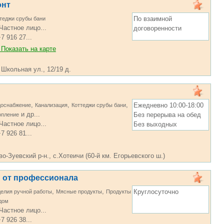
онт
По взаимной
теджи срубы бани
Частное лицо...
договоренности
7 916 27...
Показать на карте
 Школьная ул., 12/19 д.
,
,
,
Ежедневно 10:00-18:00
доснабжение
Канализация
Коттеджи срубы бани
и др...
Без перерыва на обед
опление
Частное лицо...
Без выходных
7 926 81...
-Зуевский р-н., с.Хотеичи (60-й км. Егорьевского ш.)
 от профессионала
,
,
Круглосуточно
елия ручной работы
Мясные продукты
Продукты
дом
Частное лицо...
7 926 38...