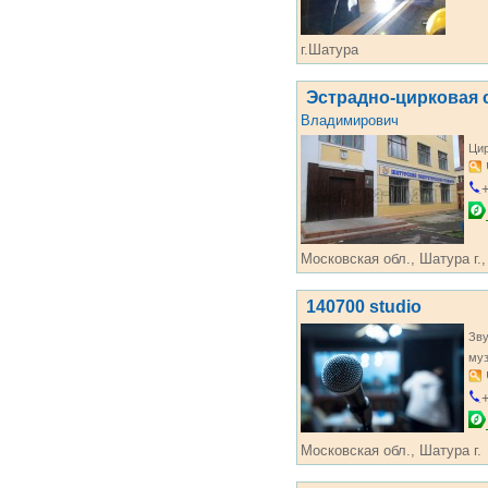
г.Шатура
Эстрадно-цирковая
Владимирович
Цир
+
Московская обл., Шатура г.,
140700 studio
Зву
му
+
Московская обл., Шатура г.