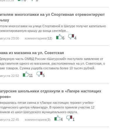
ера 23:39
ителям многоэтажки на ул Спортивная отремонтируют
рышу
тели многоэтажки на улице Спортивной в Шатуре получат капитально
ремонтированную крышу до конца сентября...
6
4
августа 23:00
комментариев(
12
)
ража из магазина на ул. Советская
Дежурную часть ОМВД России «Шатурский» поступило заявление от
едставителя одного из магазинов, расположенных на ул. Советская, о
аже товаров. Сумма ущерба составила более 10 тысяч рублей.
11
5
августа 22:52
атурские школьники отдохнули в «Лагере настоящих
ероев»
вершилась пятая смена в «Лагере настоящих героев» учебно-
тодического центра «Авангард». В проекте приняли участие 12
еников из школ Шатурского муниципального округа.
4
1
августа 22:45
комментариев(
3
)