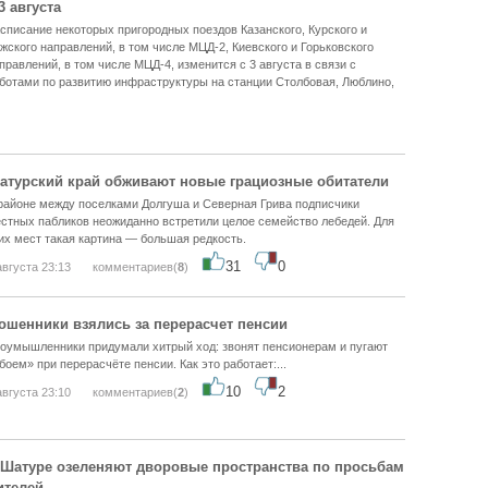
3 августа
списание некоторых пригородных поездов Казанского, Курского и
жского направлений, в том числе МЦД-2, Киевского и Горьковского
правлений, в том числе МЦД-4, изменится с 3 августа в связи с
ботами по развитию инфраструктуры на станции Столбовая, Люблино,
атурский край обживают новые грациозные обитатели
районе между поселками Долгуша и Северная Грива подписчики
стных пабликов неожиданно встретили целое семейство лебедей. Для
их мест такая картина — большая редкость.
31
0
августа 23:13
комментариев(
8
)
ошенники взялись за перерасчет пенсии
оумышленники придумали хитрый ход: звонят пенсионерам и пугают
боем» при перерасчёте пенсии. Как это работает:...
10
2
августа 23:10
комментариев(
2
)
 Шатуре озеленяют дворовые пространства по просьбам
ителей