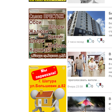
Б
а
Бо
из
ст
за
0
0
2 часа назад
В
в
В 
ко
на
Ро
проголосовать жители....
0
0
Вчера 23:58
В
и 
С 