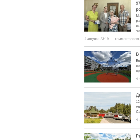
9
р
Ма
ра
вы
че
4 августа 23:19
комментариев(
В
Во
со
пр
4 
Д
12
же
Са
4 
Р