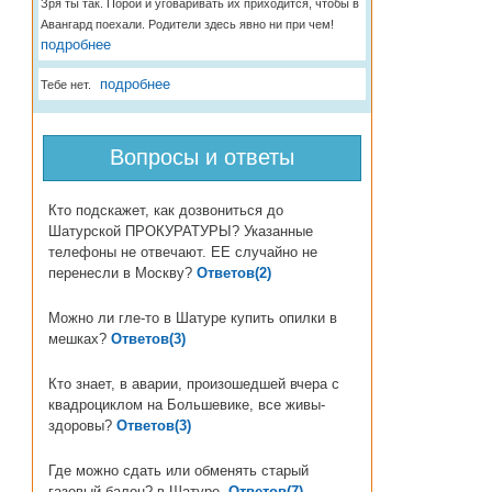
Зря ты так. Порой и уговаривать их приходится, чтобы в
Авангард поехали. Родители здесь явно ни при чем!
подробнее
подробнее
Тебе нет.
Вопросы и ответы
Кто подскажет, как дозвониться до
Шатурской ПРОКУРАТУРЫ? Указанные
телефоны не отвечают. ЕЕ случайно не
перенесли в Москву?
Ответов(2)
Можно ли гле-то в Шатуре купить опилки в
мешках?
Ответов(3)
Кто знает, в аварии, произошедшей вчера с
квадроциклом на Большевике, все живы-
здоровы?
Ответов(3)
Где можно сдать или обменять старый
газовый балон? в Шатуре.
Ответов(7)