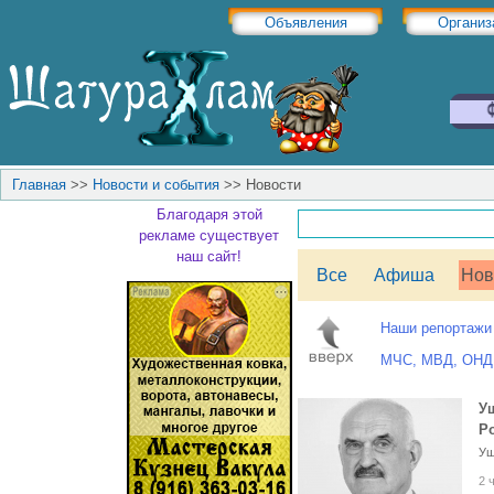
Объявления
Организ
Главная
>>
Новости и события
>>
Новости
Благодаря этой
рекламе существует
наш сайт!
Все
Афиша
Нов
Наши репортажи
МЧС, МВД, ОНД
У
Р
Уш
2 