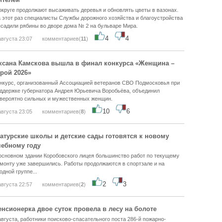
округе продолжают высаживать деревья и обновлять цветы в вазонах.
 этот раз специалисты Службы дорожного хозяйства и благоустройства
садили рябины во дворе дома № 2 на бульваре Мира.
4
4
августа 23:07
комментариев(
11
)
ксана Камскова вышла в финал конкурса «Женщина –
ерой 2026»
нкурс, организованный Ассоциацией ветеранов СВО Подмосковья при
ддержке губернатора Андрея Юрьевича Воробьёва, объединил
вероятно сильных и мужественных женщин.
10
6
августа 23:05
комментариев(
8
)
атурские школы и детские сады готовятся к новому
чебному году
основном здании Коробовского лицея большинство работ по текущему
монту уже завершились. Работы продолжаются в спортзале и на
одной группе...
2
3
августа 22:57
комментариев(
2
)
енсионерка двое суток провела в лесу на болоте
августа, работники поисково-спасательного поста 286-й пожарно-