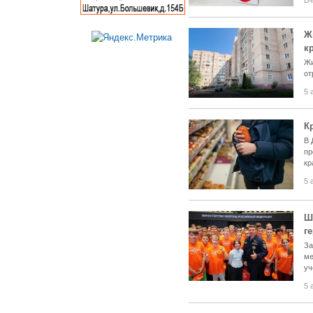
Вч
Ж
к
Жи
от
5 
К
В 
пр
кр
5 
Ш
г
За
ме
уч
5 