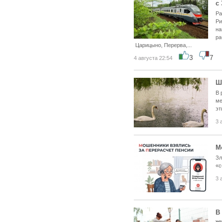
с 
Ра
Ри
на
ра
Царицыно, Перерва,...
3
7
4 августа 22:54
Ш
В 
ме
эт
3 
М
Зл
«с
3 
В
ж