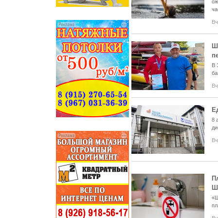
ож
ча
Вч
Ш
п
В 
ба
Вч
Е
8 
ди
Вч
П
Ш
«Ш
пл