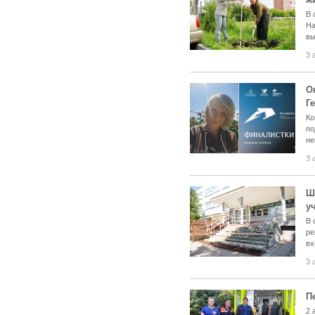
В 
На
вы
3 
О
Г
Ко
по
не
3 
Ш
у
В 
ре
вх
3 
П
2 