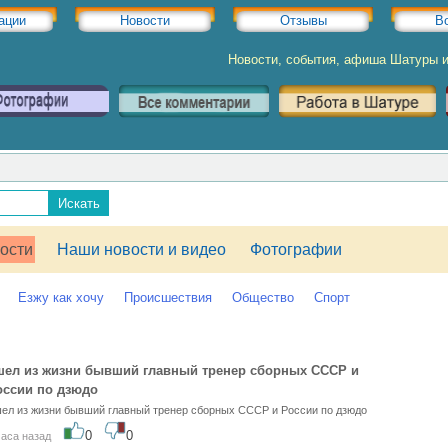
ации
Новости
Отзывы
В
Новости, события, афиша Шатуры 
ости
Наши новости и видео
Фотографии
Езжу как хочу
Происшествия
Общество
Спорт
шел из жизни бывший главный тренер сборных СССР и
оссии по дзюдо
ел из жизни бывший главный тренер сборных СССР и России по дзюдо
0
0
часа назад