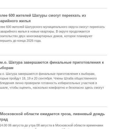
олее 600 жителей Шатуры смогут переехать из
варийного жилья
лее 600 жителей Шатурского муниципального округа смогут переехать
 аварийного жилья в новые квартиры. В округе продолжается
роительство двух многоквартирных домов, которое планируют
вершить до конца 2026 года.
 м.о. Шатура завершаются финальные приготовления к
ыборам
м.о. Шатура завершаются финальные приготовления к выборам,
торые пройдут 18, 19 и 20 сентября. Члены Штаба общественного
блюдения лично проверили готовность избирательных участков в
шале, чтобы оценить, насколько комфортно и безопасно здесь смогут
 Московской области ожидается гроза, ливневый дождь
град
14.00 06 августа до утра 08 августа в Московской области временами