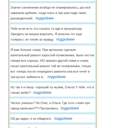
Значит озеленение вообще не планировалось, раз всё
завалили щебнем, тогда гнать в три шеи надо таких
подробнее
руководителей.
Тебе если есть что сказать то иди в прокуратуру.
Звиздеть не мешки ворочить. Я конечно тот ещё
подробнее
толераст, но топлю за правду.
Я вам больше скажу. При артюхине сделали
капитальный ремонт взрослой поликлиники, было честно
говоря всё хорошо, НО пришёл другой глава и снова
начал капитальный ремонт той же поликлиники, только
вот теперь после очередного ремонта она вся течёт в
подробнее
три ручья, кабинеты и...
Ну так я и пишу- хороший ты мужик, Ольга! У тебя, что в
подробнее
глазах ребит?
Читать умеешь? Не Олег, а Ольга. Где хоть слово про
подробнее
завод написано??? Протрезвись
подробнее
Ой да ладно, я не обиделся.