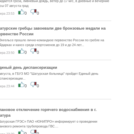
идается гроза, ливневый дождь, ветер до 17 м/с, в дневные и вечерние
сы 07 августа град
0
0
ера 23:53
атурские гребцы завоевали две бронзовые медали на
ервенстве России
Энгельсе прошло лично-командное первенство России по гребле на
йдарках и каноэ среди спортсменов до 19 и до 24 лет...
0
0
ера 23:50
диный день диспансеризации
августа, в ГБУЗ МО "Шатурская больница" пройдет Единый день
спансеризации...
0
0
ера 23:44
лановое отключение горячего водоснабжения в г.
атура
атурская ГРЭС» ПАО «ЮНИПРО» информирует о проведении
анового ремонта трубопровода ГВС....
0
0