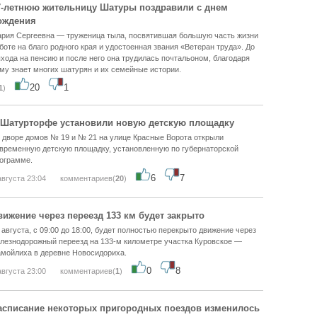
7-летнюю жительницу Шатуры поздравили с днем
ождения
рия Сергеевна — труженица тыла, посвятившая большую часть жизни
боте на благо родного края и удостоенная звания «Ветеран труда». До
хода на пенсию и после него она трудилась почтальоном, благодаря
му знает многих шатурян и их семейные истории.
20
1
1
)
 Шатурторфе установили новую детскую площадку
 дворе домов № 19 и № 21 на улице Красные Ворота открыли
временную детскую площадку, установленную по губернаторской
ограмме.
6
7
августа 23:04
комментариев(
20
)
вижение через переезд 133 км будет закрыто
 августа, с 09:00 до 18:00, будет полностью перекрыто движение через
лезнодорожный переезд на 133-м километре участка Куровское —
мойлиха в деревне Новосидориха.
0
8
августа 23:00
комментариев(
1
)
асписание некоторых пригородных поездов изменилось