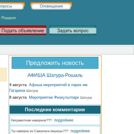
опросы
Оповещения
и Рошаля
Предложить новость
АФИША Шатура-Рошаль
4 августа
Афиша мероприятий в парке им.
Гагарина
Шатура
8 августа
Мероприятие Физкультпарк
Шатура
Последние комментарии
подробнее
Неграмотная наверное???
подробнее
Ты наверно из Саматихи пишешь???