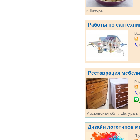
г.Шатура
Работы по сантехни
Во
+
Реставрация мебел
Ре
+
Московская обл., Шатура г.
Дизайн логотипов м
IT 