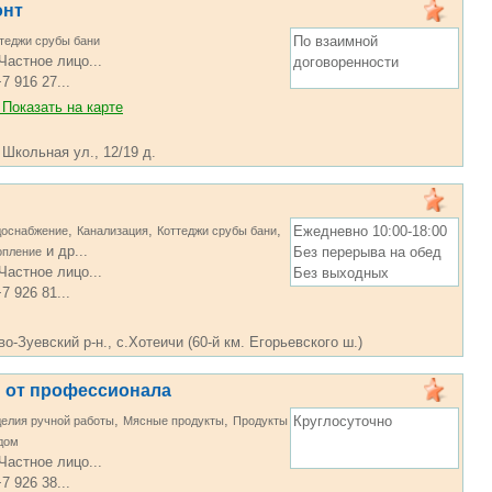
онт
По взаимной
теджи срубы бани
Частное лицо...
договоренности
7 916 27...
Показать на карте
 Школьная ул., 12/19 д.
,
,
,
Ежедневно 10:00-18:00
доснабжение
Канализация
Коттеджи срубы бани
и др...
Без перерыва на обед
опление
Частное лицо...
Без выходных
7 926 81...
-Зуевский р-н., с.Хотеичи (60-й км. Егорьевского ш.)
 от профессионала
,
,
Круглосуточно
елия ручной работы
Мясные продукты
Продукты
дом
Частное лицо...
7 926 38...