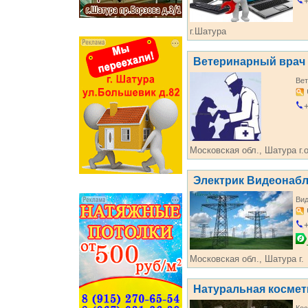
+
г.Шатура
Ветеринарный врач
Вет
+
Московская обл., Шатура г.о
Электрик Видеонаб
Ви
+
Московская обл., Шатура г.
Натуральная космет