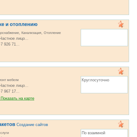
ке и отоплению
,
,
доснабжение
Канализация
Отопление
Частное лицо...
7 926 71...
и
Круглосуточно
монт мебели
Частное лицо...
7 967 17...
Показать на карте
акетов
Создание сайтов
По взаимной
услуги