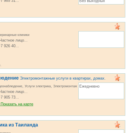
7 985 31...
Без выходных
еринарные клиники
Частное лицо...
7 926 40...
.
людение
Электромонтажные услуги в квартирах, домах.
,
,
Ежедневно
деонаблюдение
Услуги электрика
Электромонтаж
Частное лицо...
7 905 73...
Показать на карте
ика из Таиланда