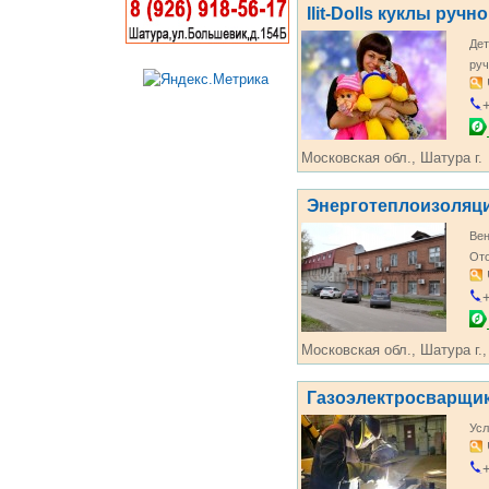
Ilit-Dolls куклы руч
Дет
руч
+
Московская обл., Шатура г.
Энерготеплоизоляц
Вен
От
+
Московская обл., Шатура г.,
Газоэлектросварщи
Усл
+