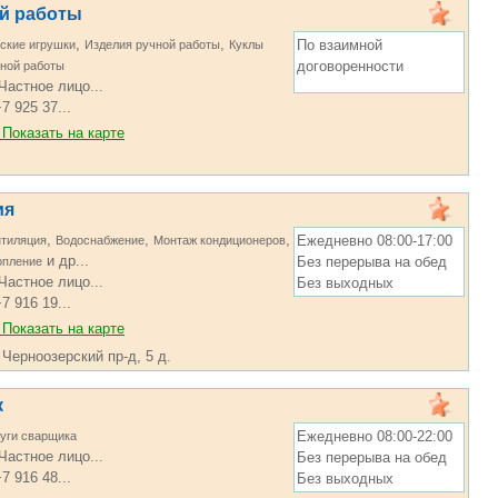
ной работы
,
,
По взаимной
ские игрушки
Изделия ручной работы
Куклы
договоренности
ной работы
Частное лицо...
7 925 37...
Показать на карте
ия
,
,
,
Ежедневно 08:00-17:00
тиляция
Водоснабжение
Монтаж кондиционеров
и др...
Без перерыва на обед
опление
Частное лицо...
Без выходных
7 916 19...
Показать на карте
 Черноозерский пр-д, 5 д.
к
Ежедневно 08:00-22:00
уги сварщика
Частное лицо...
Без перерыва на обед
7 916 48...
Без выходных