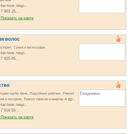
метика
Частное лицо...
7 903 25...
Показать на карте
ля волос
,
жутерия
Сумки и аксессуары
Частное лицо...
7 925 85...
ство
,
,
Ежедневно
теджи срубы бани
Подсобные рабочие
Ремонт
,
и др...
ов и построек
Ремонт офисов и квартир
Частное лицо...
7 916 55...
Показать на карте