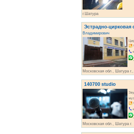
г.Шатура
Эстрадно-цирковая
Владимирович
Цир
+
Московская обл., Шатура г.,
140700 studio
Зву
му
+
Московская обл., Шатура г.