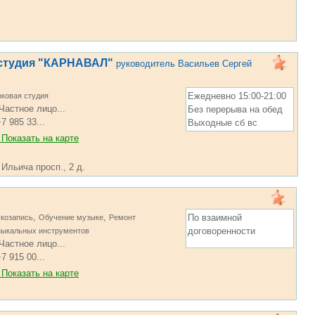
 студия "КАРНАВАЛ"
руководитель Васильев Сергей
Ежедневно 15:00-21:00
ковая студия
Частное лицо...
Без перерыва на обед
7 985 33...
Выходные сб вс
Показать на карте
 Ильича просп., 2 д.
,
,
По взаимной
козапись
Обучение музыке
Ремонт
договоренности
зыкальных инструментов
Частное лицо...
7 915 00...
Показать на карте