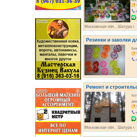
Кос
+
Московская обл., Шатура г.
Резинки и заколки д
Би
+
Ремонт и строитель
Кот
дом
+
Московская обл., Шатура г.