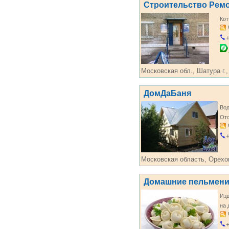
Строительство Рем
Кот
+
Московская обл., Шатура г.,
ДомДаБаня
Во
От
+
Московская область, Орехово
Домашние пельмени
Изд
на 
+