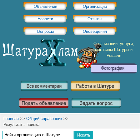
Объявления
Организации
Новости
Отзывы
Вопросы
Оповещения
Организации, услуги,
магазины Шатуры и
Рошаля
Главная
>>
Общий справочник
>>
Результаты поиска