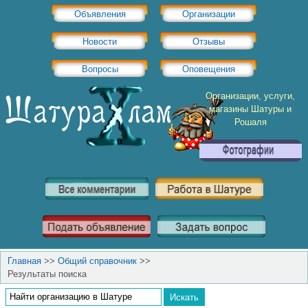
Объявления
Организации
Новости
Отзывы
Вопросы
Оповещения
Организации, услуги,
магазины Шатуры и
Рошаля
Главная
>>
Общий справочник
>>
Результаты поиска