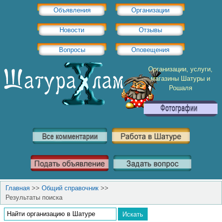
Объявления
Организации
Новости
Отзывы
Вопросы
Оповещения
Организации, услуги,
магазины Шатуры и
Рошаля
Главная
>>
Общий справочник
>>
Результаты поиска