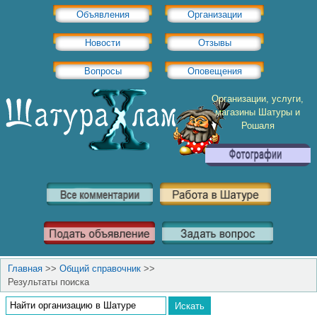
Объявления
Организации
Новости
Отзывы
Вопросы
Оповещения
Организации, услуги,
магазины Шатуры и
Рошаля
Главная
>>
Общий справочник
>>
Результаты поиска