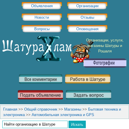
Объявления
Организации
Новости
Отзывы
Вопросы
Оповещения
Организации, услуги,
магазины Шатуры и
Рошаля
Главная
>>
Общий справочник
>>
Магазины
>>
Бытовая техника и
электроника
>>
Автомобильная электроника и GPS