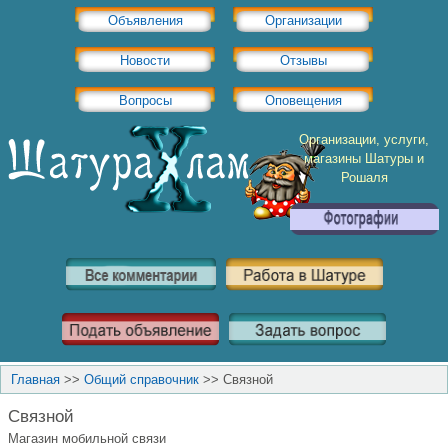
Объявления
Организации
Новости
Отзывы
Вопросы
Оповещения
Организации, услуги,
магазины Шатуры и
Рошаля
Главная
>>
Общий справочник
>>
Связной
Связной
Магазин мобильной связи