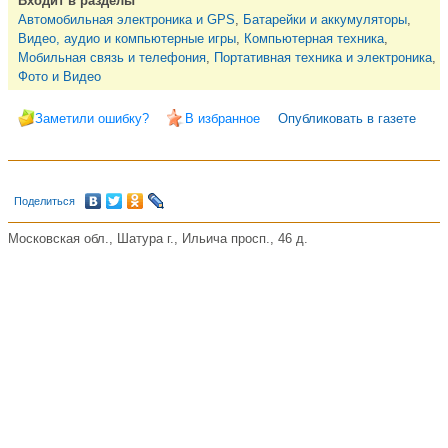
Входит в разделы
Автомобильная электроника и GPS
,
Батарейки и аккумуляторы
,
Видео, аудио и компьютерные игры
,
Компьютерная техника
,
Мобильная связь и телефония
,
Портативная техника и электроника
,
Фото и Видео
Заметили ошибку?
В избранное
Опубликовать в газете
Поделиться
Московская обл., Шатура г., Ильича просп., 46 д.