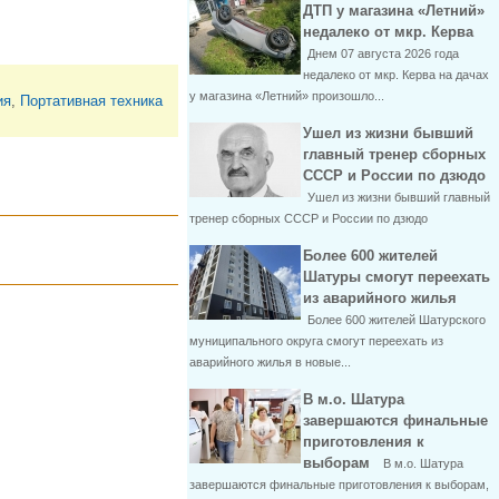
ДТП у магазина «Летний»
недалеко от мкр. Керва
Днем 07 августа 2026 года
недалеко от мкр. Керва на дачах
у магазина «Летний» произошло...
ия
,
Портативная техника
Ушел из жизни бывший
главный тренер сборных
СССР и России по дзюдо
Ушел из жизни бывший главный
тренер сборных СССР и России по дзюдо
Более 600 жителей
Шатуры смогут переехать
из аварийного жилья
Более 600 жителей Шатурского
муниципального округа смогут переехать из
аварийного жилья в новые...
В м.о. Шатура
завершаются финальные
приготовления к
выборам
В м.о. Шатура
завершаются финальные приготовления к выборам,