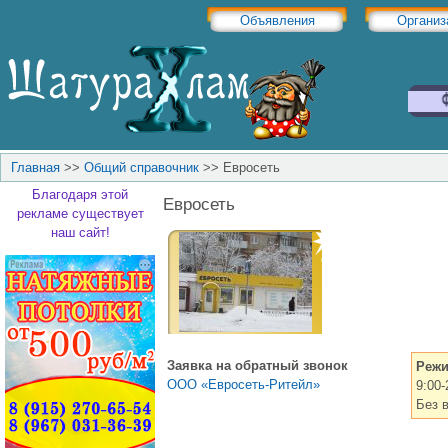
Объявления
Организ
Главная
>>
Общий справочник
>>
Евросеть
Благодаря этой
Евросеть
рекламе существует
наш сайт!
Заявка на обратный звонок
Режи
ООО «Евросеть-Ритейл»
9:00
Без 