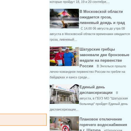
которые пройдут 18, 19 и 20 сентября....
В Московской области
ожидается гроза,
ливневый дождь и град
С 14.00 06 августа до утра 08
августа в Московской области временами ожидается
гроза, ливневый...
Шатурские гребцы
завоевали две бронзовые
медали на первенстве
России
В Энгельсе прошло
лично-командное первенство России по гребле на
байдарках и каноэ среди...
Единый день
диспансеризации
8
августа, в ГБУЗ МО "Шатурская
больница" пройдет Единый день
диспансеризации...
Плановое отключение
горячего водоснабжения
в г. Шатура
«Шатурская