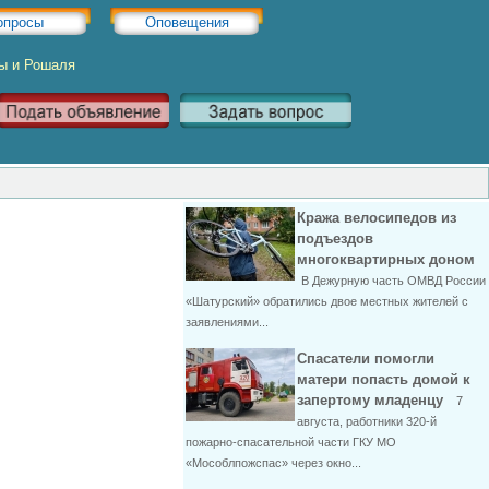
опросы
Оповещения
ры и Рошаля
Кража велосипедов из
подъездов
многоквартирных доном
В Дежурную часть ОМВД России
«Шатурский» обратились двое местных жителей с
заявлениями...
Спасатели помогли
матери попасть домой к
запертому младенцу
7
августа, работники 320-й
пожарно-спасательной части ГКУ МО
«Мособлпожспас» через окно...