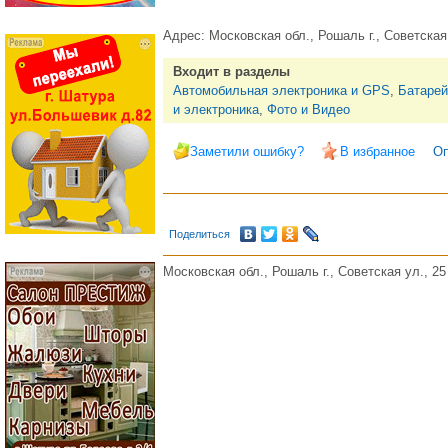
Адрес:
Московская обл., Рошаль г., Советская 
Входит в разделы
Автомобильная электроника и GPS
,
Батарей
и электроника
,
Фото и Видео
Заметили ошибку?
В избранное
Оп
Поделиться
Московская обл., Рошаль г., Советская ул., 25