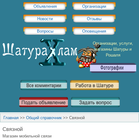
Объявления
Организации
Новости
Отзывы
Вопросы
Оповещения
Организации, услуги,
магазины Шатуры и
Рошаля
Главная
>>
Общий справочник
>>
Связной
Связной
Магазин мобильной связи