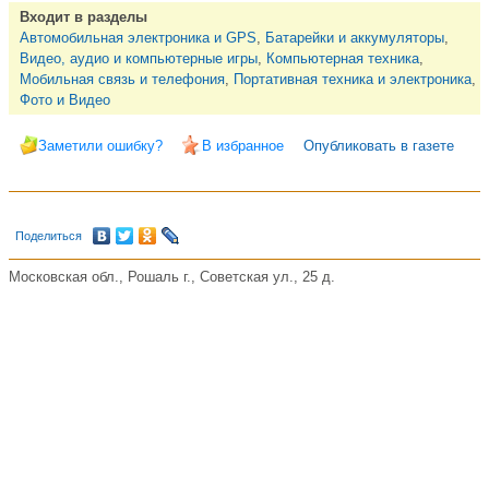
Входит в разделы
Автомобильная электроника и GPS
,
Батарейки и аккумуляторы
,
Видео, аудио и компьютерные игры
,
Компьютерная техника
,
Мобильная связь и телефония
,
Портативная техника и электроника
,
Фото и Видео
Заметили ошибку?
В избранное
Опубликовать в газете
Поделиться
Московская обл., Рошаль г., Советская ул., 25 д.