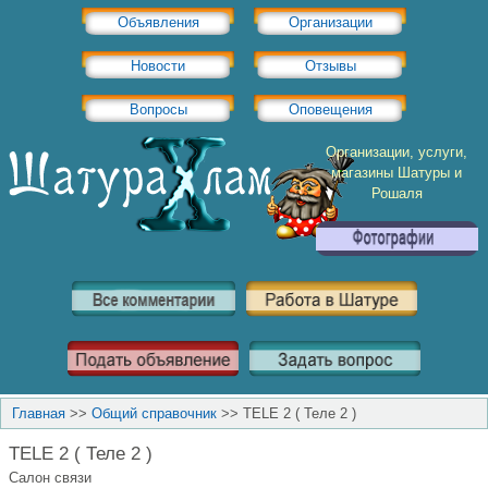
Объявления
Организации
Новости
Отзывы
Вопросы
Оповещения
Организации, услуги,
магазины Шатуры и
Рошаля
Главная
>>
Общий справочник
>>
TELE 2 ( Теле 2 )
TELE 2 ( Теле 2 )
Салон связи