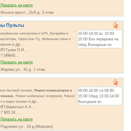
Показать на карте
 Ильича просп., 21/9 д. 3 этаж
ны Пульты
,
10:00-19:00 вс 10:00-
омобильная электроника и GPS
Батарейки и
,
,
15:00 Без перерыва на
кумуляторы
Евростиль ТЦ
Мобильная связь и
и др...
обед Выходные пн
лефония
ИП Гунин О.И....
7 (49645...
Показать на карте
 Жарова ул., 41 д. 1 этаж
,
09:00-18:00 сб 09:00-
онт бытовой техники
Ремонт компьютеров и
,
,
15:00 Обед 13:00-14:00
гтехники
Ремонт мобильных телефонов
Ремонт
и др...
Выходные вс
о и видео техники
ИП Шаметько А.А....
7 903 24...
Показать на карте
 Радченко ул., 19 д.(Морозко)