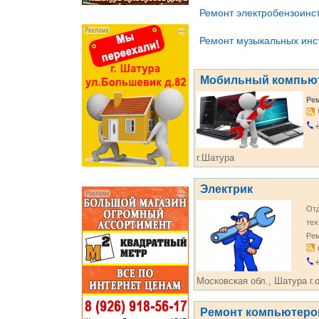
Ремонт электробензоинс
Ремонт музыкальных инс
Мобильный компью
Ре
+
г.Шатура
Электрик
Отд
тех
Рем
+
Московская обл., Шатура г.о
Ремонт компьютеро