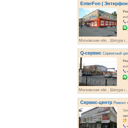
EnterFon ( Энтерфон 
Ре
мо
+
Московская обл., Шатура г.,
Q-сервис
Сервисный це
Ре
мо
+
Московская обл., Шатура г.,
Сервис-центр
Ремонт 
Зап
ор
+