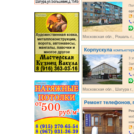
Пол
ор
+
Московская обл., Рошаль г.,
Корпускула
компьютерн
3 э
Зап
+
Московская обл., Шатура г.,
Ремонт телефонов, 
Ре
мо
ком
+