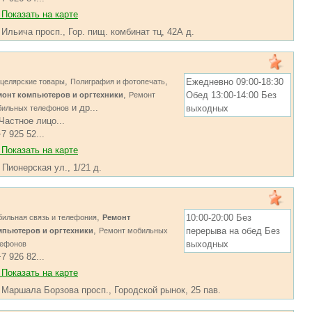
Показать на карте
 Ильича просп., Гор. пищ. комбинат тц, 42А д.
,
,
Ежедневно 09:00-18:30
целярские товары
Полиграфия и фотопечать
,
Обед 13:00-14:00 Без
монт компьютеров и оргтехники
Ремонт
и др...
выходных
бильных телефонов
Частное лицо...
7 925 52...
Показать на карте
 Пионерская ул., 1/21 д.
,
10:00-20:00 Без
ильная связь и телефония
Ремонт
,
перерыва на обед Без
мпьютеров и оргтехники
Ремонт мобильных
выходных
лефонов
7 926 82...
Показать на карте
, Маршала Борзова просп., Городской рынок, 25 пав.