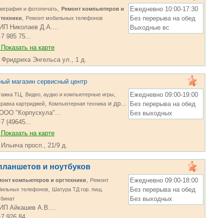
,
Ежедневно 10:00-17:30
играфия и фотопечать
Ремонт компьютеров и
,
Без перерыва на обед
гтехники
Ремонт мобильных телефонов
ИП Николаев Д.А....
Выходные вс
7 985 75...
Показать на карте
 Фридриха Энгельса ул., 1 д.
ый магазин сервисный центр
,
,
Ежедневно 09:00-19:00
тажка ТЦ
Видео, аудио и компьютерные игры
,
и др...
Без перерыва на обед
равка картриджей
Компьютерная техника
ООО "Корпускула"...
Без выходных
7 (49645...
Показать на карте
 Ильича просп., 21/9 д.
планшетов и ноутбуков
,
Ежедневно 09:00-18:00
монт компьютеров и оргтехники
Ремонт
,
Без перерыва на обед
бильных телефонов
Шатура ТД гор. пищ.
Без выходных
бинат
ИП Айкашев А.В....
7 926 84...