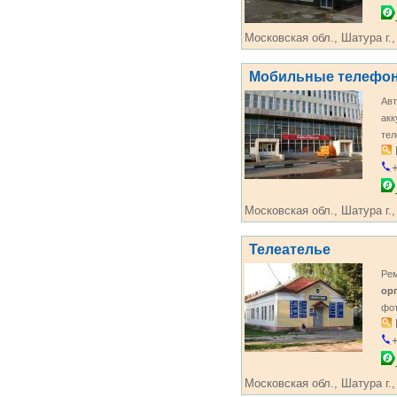
Московская обл., Шатура г.,
Мобильные телефо
Авт
ак
те
+
Московская обл., Шатура г.,
Телеателье
Рем
ор
фот
+
Московская обл., Шатура г.,