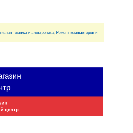
тивная техника и электроника
,
Ремонт компьютеров и
газин
нтр
азин
ый центр