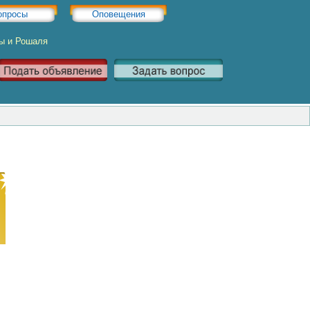
опросы
Оповещения
ры и Рошаля