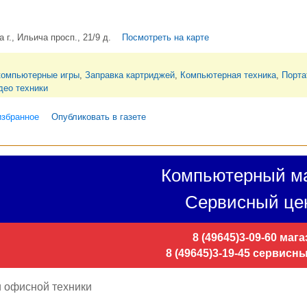
г., Ильича просп., 21/9 д.
Посмотреть на карте
компьютерные игры
,
Заправка картриджей
,
Компьютерная техника
,
Порта
део техники
избранное
Опубликовать в газете
Компьютерный ма
Сервисный це
8 (49645)3-09-60 маг
8 (49645)3-19-45 сервисн
 офисной техники