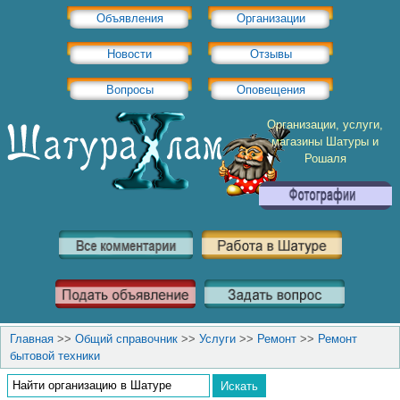
Объявления
Организации
Новости
Отзывы
Вопросы
Оповещения
Организации, услуги,
магазины Шатуры и
Рошаля
Главная
>>
Общий справочник
>>
Услуги
>>
Ремонт
>>
Ремонт
бытовой техники