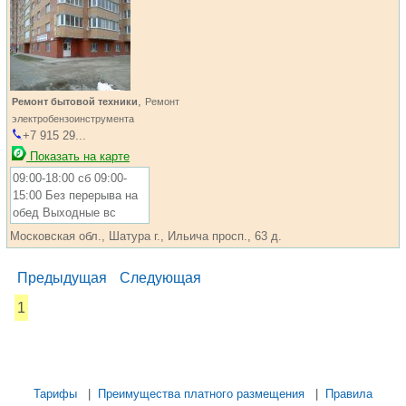
,
Ремонт бытовой техники
Ремонт
электробензоинструмента
+7 915 29...
Показать на карте
09:00-18:00 сб 09:00-
15:00 Без перерыва на
обед Выходные вс
Московская обл., Шатура г., Ильича просп., 63 д.
Предыдущая
Следующая
1
...... ............. ............. ............. ............ ................... ............
.................. .............. ........... .....
Тарифы
|
Преимущества платного размещения
|
Правила