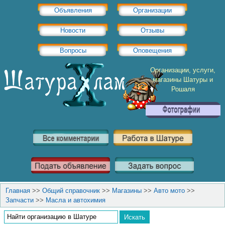
Объявления
Организации
Новости
Отзывы
Вопросы
Оповещения
Организации, услуги,
магазины Шатуры и
Рошаля
Главная
>>
Общий справочник
>>
Магазины
>>
Авто мото
>>
Запчасти
>>
Масла и автохимия