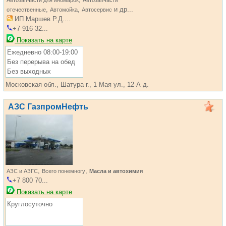
Автозапчасти для иномарок
Автозапчасти
,
,
и др...
отечественные
Автомойка
Автосервис
ИП Маршев Р.Д....
+7 916 32...
Показать на карте
Ежедневно 08:00-19:00
Без перерыва на обед
Без выходных
Московская обл., Шатура г., 1 Мая ул., 12-А д.
АЗС ГазпромНефть
,
,
АЗС и АЗГС
Всего понемногу
Масла и автохимия
+7 800 70...
Показать на карте
Круглосуточно