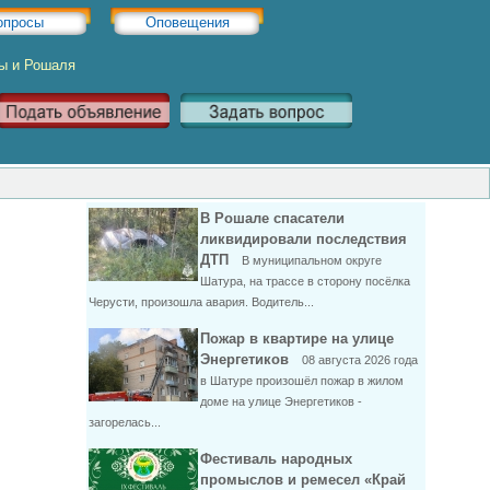
опросы
Оповещения
ры и Рошаля
В Рошале спасатели
ликвидировали последствия
ДТП
В муниципальном округе
Шатура, на трассе в сторону посёлка
Черусти, произошла авария. Водитель...
Пожар в квартире на улице
Энергетиков
08 августа 2026 года
в Шатуре произошёл пожар в жилом
доме на улице Энергетиков -
загорелась...
Фестиваль народных
промыслов и ремесел «Край