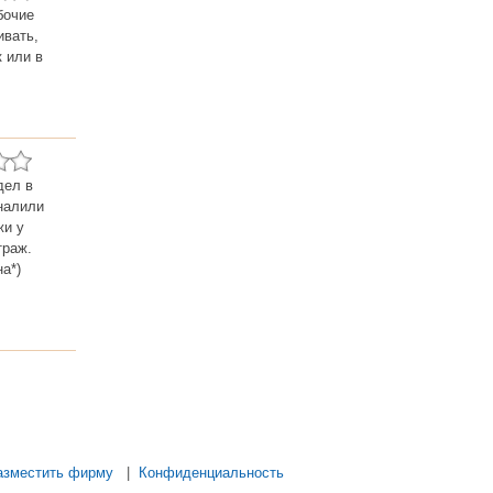
бочие
ивать,
 или в
дел в
 налили
жи у
траж.
а*)
азместить фирму
|
Конфиденциальность