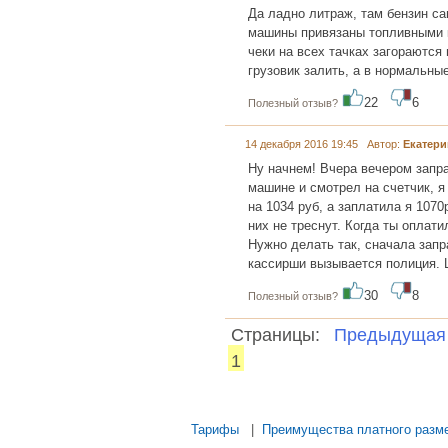
Да ладно литраж, там бензин сам
машины привязаны топливными ка
чеки на всех тачках загораются
грузовик залить, а в нормальные
22
6
Полезный отзыв?
14 декабря 2016 19:45 Автор:
Екатери
Ну начнем! Вчера вечером запра
машине и смотрел на счетчик, я
на 1034 руб, а заплатила я 1070
них не треснут. Когда ты оплат
Нужно делать так, сначала запра
кассирши вызывается полиция. Ша
30
8
Полезный отзыв?
Страницы:
Предыдущая
1
...... ............. ............. ............. ........
Тарифы
|
Преимущества платного разм