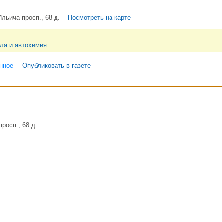
Ильича просп., 68 д.
Посмотреть на карте
ла и автохимия
нное
Опубликовать в газете
росп., 68 д.