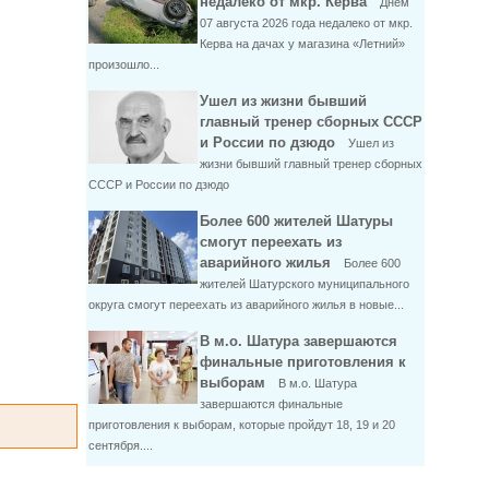
недалеко от мкр. Керва
Днем
07 августа 2026 года недалеко от мкр.
Керва на дачах у магазина «Летний»
произошло...
Ушел из жизни бывший
главный тренер сборных СССР
и России по дзюдо
Ушел из
жизни бывший главный тренер сборных
СССР и России по дзюдо
Более 600 жителей Шатуры
смогут переехать из
аварийного жилья
Более 600
жителей Шатурского муниципального
округа смогут переехать из аварийного жилья в новые...
В м.о. Шатура завершаются
финальные приготовления к
выборам
В м.о. Шатура
завершаются финальные
приготовления к выборам, которые пройдут 18, 19 и 20
сентября....