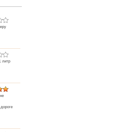
теру
1 литр
не
 дороге