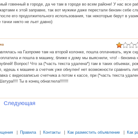
ый говенный в городе, да че там в городе во всем районе! У нас все ра
ртами к этой заправке, так вот мужики даже перестали бензин себе сл
 после его продолжительного использования, так некоторые берут в уазик
 тачки никто не льет давно)
на
влялась на Газпроме там на второй колонке, пошла оплачивать, муж си
 оплатила и пошла в машину, ближе к дому мы выяснили, что! - бензина
рублей! Вопрос! Что за (*часть текста удалена*) там в таких объемах, ро
ил, идешь к машине а счетчик уже обнулен! нет возможности сравнить ли
вка с видеозаписью счетчика а потом к кассе, при (*часть текста удален
тура!!!! Ты в конец обнаглела!!!!!!!
Следующая
.... ................... ............ .................. .............. ........... .....
ещения
|
Правила
|
Контакты
|
Как разместить объявление
|
Как р