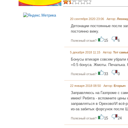
20 сентября 2020 23:06 Автор:
Леони
Детонации постоянные после за
постоянно вижу.
15
6
Полезный отзыв?
5 декабря 2018 11:15 Автор:
Тот самы
Бонусы втихаря совсем убрали м
=0.5 бонуса. Жмоты. Печалька. 
33
0
Полезный отзыв?
22 января 2018 08:50 Автор:
Егорыч
Заправляюсь на Газпроме с само
имею! Ребята - вспомните цены 
заправляться в Орехово!И всё-
из-за забитых форсунок после Ш
15
24
Полезный отзыв?