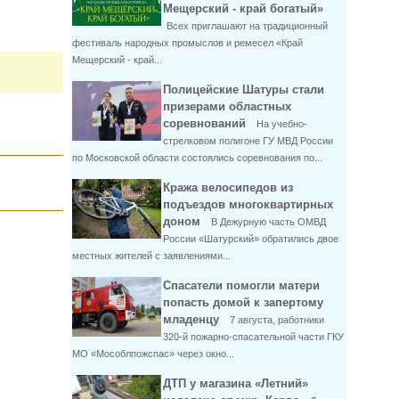
Мещерский - край богатый»
Всех приглашают на традиционный
фестиваль народных промыслов и ремесел «Край
Мещерский - край...
Полицейские Шатуры стали
призерами областных
соревнований
На учебно-
стрелковом полигоне ГУ МВД России
по Московской области состоялись соревнования по...
Кража велосипедов из
подъездов многоквартирных
доном
В Дежурную часть ОМВД
России «Шатурский» обратились двое
местных жителей с заявлениями...
Спасатели помогли матери
попасть домой к запертому
младенцу
7 августа, работники
320-й пожарно-спасательной части ГКУ
МО «Мособлпожспас» через окно...
ДТП у магазина «Летний»