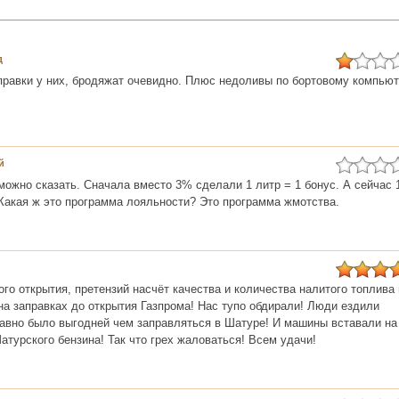
д
правки у них, бродяжат очевидно. Плюс недоливы по бортовому компью
й
ожно сказать. Сначала вместо 3% сделали 1 литр = 1 бонус. А сейчас 
Какая ж это программа лояльности? Это программа жмотства.
го открытия, претензий насчёт качества и количества налитого топлива 
на заправках до открытия Газпрома! Нас тупо обдирали! Люди ездили
равно было выгодней чем заправляться в Шатуре! И машины вставали на
атурского бензина! Так что грех жаловаться! Всем удачи!