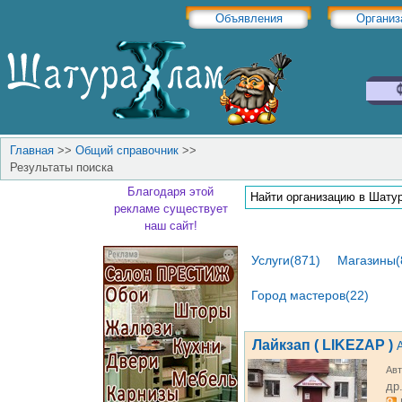
Объявления
Организ
Главная
>>
Общий справочник
>>
Результаты поиска
Благодаря этой
рекламе существует
наш сайт!
Услуги(871)
Магазины(
Город мастеров(22)
Лайкзап ( LIKEZAP )
Авт
др.