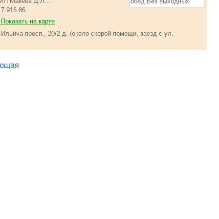
ИП Макеев Д.Л....
обед Без выходных
7 916 86...
Показать на карте
 Ильича просп., 20/2 д. (около скорой помощи, заезд с ул.
ющая
.... ............ ................... ............ .................. .............. ........... .....