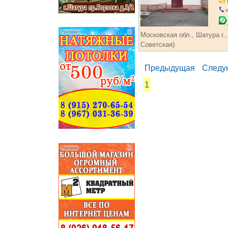
+
Московская обл., Шатура г.,
Советская)
Предыдущая
Следу
1
...... ............. ............. .........