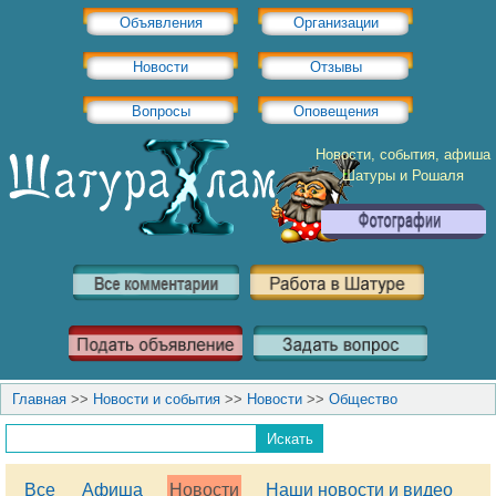
Объявления
Организации
Новости
Отзывы
Вопросы
Оповещения
Новости, события, афиша
Шатуры и Рошаля
Главная
>>
Новости и события
>>
Новости
>>
Общество
Все
Афиша
Новости
Наши новости и видео