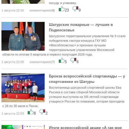
посуду и упаковку.
23
9
1 августа 22:16
комментариев(
8
)
Шатурские пожарные — лучшие в
Подмосковье
Шатурское территориальное управление № 9 стало
победителем смотра-конкурса ГКУ МО
«Мособлпожспас» и признано лучшим
территориальным управлением Московской
области по итогам II квартала и первого полугодия 2026 года.
5
6
1 августа 22:08
комментариев(
7
)
Бронза всероссийской спартакиады — у
спортсменки из Шатуры
Воспитанница шатурской спортивной школы Ева
Рысина в составе сборной Московской области
успешно выступила на XIII летней спартакиаде
учащихся России по плаванию, которая проходила
с 28 по 30 июля в Пензе.
8
2
1 августа 22:03
Итоги всероссийской акции «А где мне