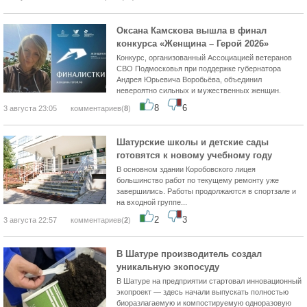
Оксана Камскова вышла в финал
конкурса «Женщина – Герой 2026»
Конкурс, организованный Ассоциацией ветеранов
СВО Подмосковья при поддержке губернатора
Андрея Юрьевича Воробьёва, объединил
невероятно сильных и мужественных женщин.
8
6
3 августа 23:05
комментариев(
8
)
Шатурские школы и детские сады
готовятся к новому учебному году
В основном здании Коробовского лицея
большинство работ по текущему ремонту уже
завершились. Работы продолжаются в спортзале и
на входной группе...
2
3
3 августа 22:57
комментариев(
2
)
В Шатуре производитель создал
уникальную экопосуду
В Шатуре на предприятии стартовал инновационный
экопроект — здесь начали выпускать полностью
биоразлагаемую и компостируемую одноразовую