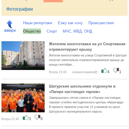
Фотографии
Наши репортажи
Езжу как хочу
Происшествия
Общество
Спорт
МЧС, МВД, ОНД
Жителям многоэтажки на ул Спортивная
отремонтируют крышу
Жители многоэтажки на улице Спортивной в Шатуре
получат капитально отремонтированную крышу до
конца сентября...
4
1
Вчера 23:00
комментариев(
2
)
Шатурские школьники отдохнули в
«Лагере настоящих героев»
Завершилась пятая смена в «Лагере настоящих
героев» учебно-методического центра «Авангард».
В проекте приняли участие 12 учеников из школ
Шатурского муниципального округа.
3
0
Вчера 22:45