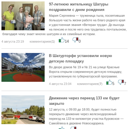
97-летнюю жительницу Шатуры
поздравили с днем рождения
Мария Сергеевна — труженица тыла, посвятившая
большую часть жизни работе на благо родного края
и удостоенная звания «Ветеран труда». До выхода
на пенсию и после него она трудилась почтальоном,
благодаря чему знает многих шатурян и их семейные истории.
14
0
4 августа 23:19
комментариев(
1
)
В Шатурторфе установили новую
детскую площадку
Во дворе домов № 19 и № 21 на улице Красные
Ворота открыли современную детскую площадку,
установленную по губернаторской программе.
5
7
4 августа 23:04
комментариев(
7
)
Движение через переезд 133 км будет
закрыто
12 августа, с 09:00 до 18:00, будет полностью
перекрыто движение через железнодорожный
переезд на 133-м километре участка Куровское —
Самойлиха в деревне Новосидориха.