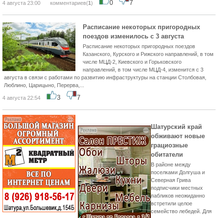
0
7
4 августа 23:00
комментариев(
1
)
Расписание некоторых пригородных
поездов изменилось с 3 августа
Расписание некоторых пригородных поездов
Казанского, Курского и Рижского направлений, в том
числе МЦД-2, Киевского и Горьковского
направлений, в том числе МЦД-4, изменится с 3
августа в связи с работами по развитию инфраструктуры на станции Столбовая,
Люблино, Царицыно, Перерва,...
3
7
4 августа 22:54
Шатурский край
обживают новые
грациозные
обитатели
В районе между
поселками Долгуша и
Северная Грива
подписчики местных
пабликов неожиданно
встретили целое
семейство лебедей. Для