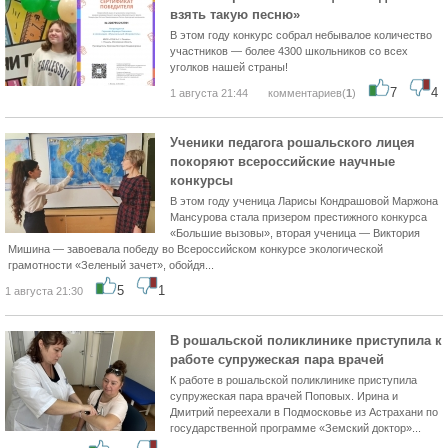
взять такую песню»
В этом году конкурс собрал небывалое количество
участников — более 4300 школьников со всех
уголков нашей страны!
7
4
1 августа 21:44
комментариев(
1
)
Ученики педагога рошальского лицея
покоряют всероссийские научные
конкурсы
В этом году ученица Ларисы Кондрашовой Маржона
Мансурова стала призером престижного конкурса
«Большие вызовы», вторая ученица — Виктория
Мишина — завоевала победу во Всероссийском конкурсе экологической
грамотности «Зеленый зачет», обойдя...
5
1
1 августа 21:30
В рошальской поликлинике приступила к
работе супружеская пара врачей
К работе в рошальской поликлинике приступила
супружеская пара врачей Поповых. Ирина и
Дмитрий переехали в Подмосковье из Астрахани по
государственной программе «Земский доктор»...