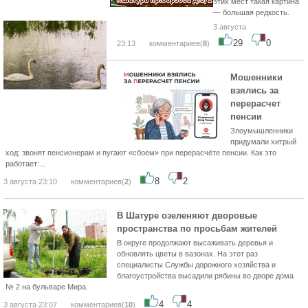
этих мест такая картина
— большая редкость.
3 августа
29
0
23:13
комментариев(
8
)
Мошенники
взялись за
перерасчет
пенсии
Злоумышленники
придумали хитрый
ход: звонят пенсионерам и пугают «сбоем» при перерасчёте пенсии. Как это
работает:...
8
2
3 августа 23:10
комментариев(
2
)
В Шатуре озеленяют дворовые
пространства по просьбам жителей
В округе продолжают высаживать деревья и
обновлять цветы в вазонах. На этот раз
специалисты Службы дорожного хозяйства и
благоустройства высадили рябины во дворе дома
№ 2 на бульваре Мира.
4
4
3 августа 23:07
комментариев(
10
)