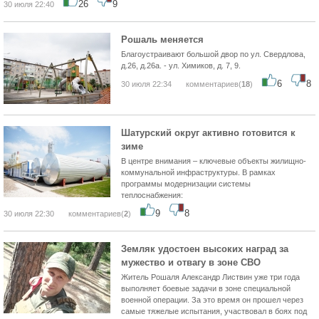
26
9
30 июля 22:40
Рошаль меняется
Благоустраивают большой двор по ул. Свердлова,
д.26, д.26а. - ул. Химиков, д. 7, 9.
6
8
30 июля 22:34
комментариев(
18
)
Шатурский округ активно готовится к
зиме
В центре внимания – ключевые объекты жилищно-
коммунальной инфраструктуры. В рамках
программы модернизации системы
теплоснабжения:
9
8
30 июля 22:30
комментариев(
2
)
Земляк удостоен высоких наград за
мужество и отвагу в зоне СВО
Житель Рошаля Александр Листвин уже три года
выполняет боевые задачи в зоне специальной
военной операции. За это время он прошел через
самые тяжелые испытания, участвовал в боях под