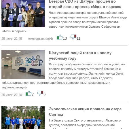
Ветеран СВО из Шатуры прошел во
второй сезон проекта «Маги в парках»
Член Ассоциации ветеранов специальной военной
операции муниципального округа Шатура Александр
Фролов прошел отбор во второй сезон проекта
известных иллюзионистов братьев Сафроновых
«Маги в парках»...
10
11
25 июля 22:45
комментариев(
4
)
Шатурский лицей готов к новому
учебному году
Все корпуса образовательного комплекса успешно
прошли приемку межведомственной комиссии и
получили высокую оценку. За летний период была
проделана большая работа, чтобы сделать
образовательное пространство еще более современным, комфортным и
вдохновляющим.
7
9
25 июля 22:40
Экологическая акция прошла на озере
Святом
На берегу озера Святого, недалеко от Лазерного
центра, состоялся очередной экологический