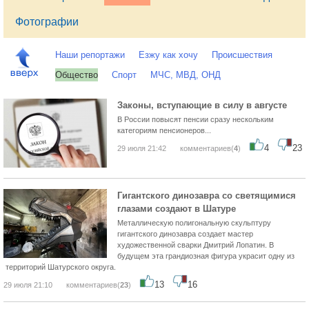
Фотографии
Наши репортажи
Езжу как хочу
Происшествия
Общество
Спорт
МЧС, МВД, ОНД
Законы, вступающие в силу в августе
В России повысят пенсии сразу нескольким
категориям пенсионеров...
4
23
29 июля 21:42
комментариев(
4
)
Гигантского динозавра со светящимися
глазами создают в Шатуре
Металлическую полигональную скульптуру
гигантского динозавра создает мастер
художественной сварки Дмитрий Лопатин. В
будущем эта грандиозная фигура украсит одну из
территорий Шатурского округа.
13
16
29 июля 21:10
комментариев(
23
)