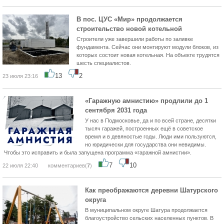
В пос. ЦУС «Мир» продолжается
строительство новой котельной
Строители уже завершили работы по заливке
фундамента. Сейчас они монтируют модули блоков, из
которых состоит новая котельная. На объекте трудятся
шесть специалистов.
13
2
23 июля 23:16
️«Гаражную амнистию» продлили до 1
сентября 2031 года
У нас в Подмосковье, да и по всей стране, десятки
тысяч гаражей, построенных ещё в советское
время и в девяностые годы. Люди ими пользуются,
но юридически для государства они невидимы.
Чтобы это исправить и была запущена программа «гаражной амнистии».
7
10
22 июля 22:40
комментариев(
7
)
Как преображаются деревни Шатурского
округа
В муниципальном округе Шатура продолжается
благоустройство сельских населенных пунктов. В