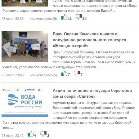
субботник. В рамках партийного проекта «Чистый
лес» и национального экологического проекта «Вода
России» в акции приняли участие члены местного отделения Единой...
11
12
25 июля 22:36
комментариев(
9
)
Врач Оксана Камскова вышла в
полуфинал регионального конкурса
«Женщина-герой»
Врач Шатурской больницы Оксана Камскова стала
полуфиналисткой регионального конкурса
«Женщина-герой». Она вошла в число более чем 60
участниц, успешно прошедших в следующий этап проекта...
7
7
23 июля 23:48
комментариев(
5
)
Акция по очистке от мусора береговой
зоны озера «Святое»
Администрация м.о. Шатура в рамках проведения
Всероссийской экологической акции «Вода России»
приглашает всех граждан с активной жизненной
позицией по вопросам сохранения природного
богатства родного края на экологическую акцию по очистке от мусора береговой
зоны...
4
3
23 июля 23:42