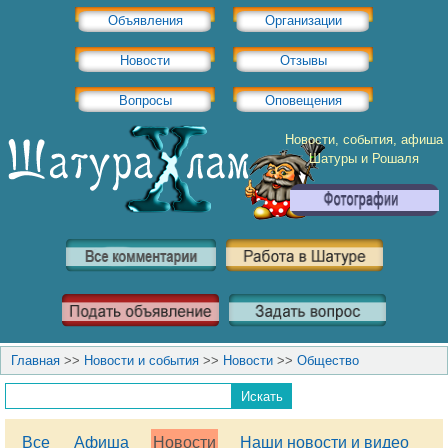
Объявления
Организации
Новости
Отзывы
Вопросы
Оповещения
Новости, события, афиша
Шатуры и Рошаля
Главная
>>
Новости и события
>>
Новости
>>
Общество
Все
Афиша
Новости
Наши новости и видео