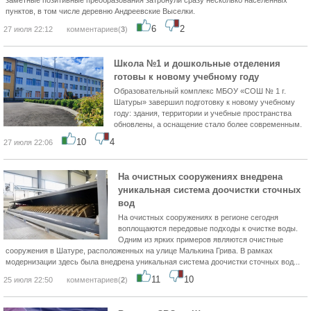
заметные позитивные преобразования затронули сразу несколько населенных
пунктов, в том числе деревню Андреевские Выселки.
6
2
27 июля 22:12
комментариев(
3
)
Школа №1 и дошкольные отделения
готовы к новому учебному году
Образовательный комплекс МБОУ «СОШ № 1 г.
Шатуры» завершил подготовку к новому учебному
году: здания, территории и учебные пространства
обновлены, а оснащение стало более современным.
10
4
27 июля 22:06
На очистных сооружениях внедрена
уникальная система доочистки сточных
вод
На очистных сооружениях в регионе сегодня
воплощаются передовые подходы к очистке воды.
Одним из ярких примеров являются очистные
сооружения в Шатуре, расположенных на улице Малькина Грива. В рамках
модернизации здесь была внедрена уникальная система доочистки сточных вод...
11
10
25 июля 22:50
комментариев(
2
)