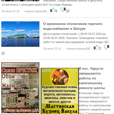
компании, Общественной палаты и депутаты
встретились с жильцами дома №37 по улице Жарова.
6
15
28 июля 22:18
комментариев(
5
)
О временном отключении горячего
водоснабжения в Шатуре
Дата и время отключения: с 08:00 28.07.2026 до
23:00 30.07.2026. Причина: Проведение плановых
работ по замене расходомеров сетевой воды ГВС.
3
28 июля 22:15
комментариев(
13
)
22
В пос. Черусти
завершаются
работы по
капитальному
ремонту школы
В поселке Черусти
муниципального округа
Шатура завершаются
работы по капитальному
ремонту средней школы
№ 2. Строительная