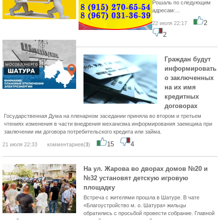
Рошаль по следующим
адресам:...
2
22 июля 22:17
2
Граждан будут
информировать
о заключенных
на их имя
кредитных
договорах
Государственная Дума на пленарном заседании приняла во втором и третьем
чтениях изменения в части внедрения механизма информирования заемщика при
заключении им договора потребительского кредита или займа.
15
4
21 июля 22:33
комментариев(
3
)
На ул. Жарова во дворах домов №20 и
№32 установят детскую игровую
площадку
Встреча с жителями прошла в Шатуре. В чате
«Благоустройство м. о. Шатура» жильцы
обратились с просьбой провести собрание. Главной