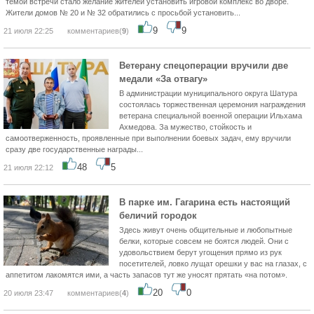
темой встречи стало желание жителей установить игровой комплекс во дворе.
Жители домов № 20 и № 32 обратились с просьбой установить...
9
9
21 июля 22:25
комментариев(
9
)
Ветерану спецоперации вручили две
медали «За отвагу»
В администрации муниципального округа Шатура
состоялась торжественная церемония награждения
ветерана специальной военной операции Ильхама
Ахмедова. За мужество, стойкость и
самоотверженность, проявленные при выполнении боевых задач, ему вручили
сразу две государственные награды...
48
5
21 июля 22:12
В парке им. Гагарина есть настоящий
беличий городок
Здесь живут очень общительные и любопытные
белки, которые совсем не боятся людей. Они с
удовольствием берут угощения прямо из рук
посетителей, ловко лущат орешки у вас на глазах, с
аппетитом лакомятся ими, а часть запасов тут же уносят прятать «на потом».
20
0
20 июля 23:47
комментариев(
4
)