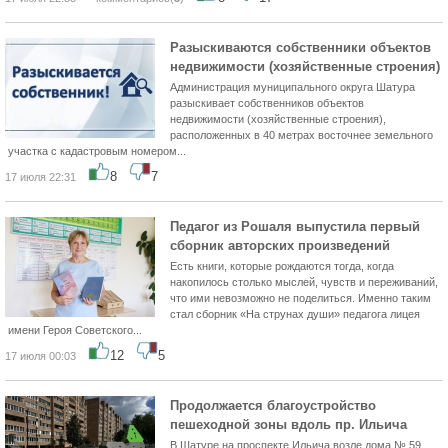
Разыскиваются собственники объектов
недвижимости (хозяйственные строения)
Администрация муниципального округа Шатура
разыскивает собственников объектов
недвижимости (хозяйственные строения),
расположенных в 40 метрах восточнее земельного
участка с кадастровым номером...
8
7
17 июля 22:31
Педагог из Рошаля выпустила первый
сборник авторских произведений
Есть книги, которые рождаются тогда, когда
накопилось столько мыслей, чувств и переживаний,
что ими невозможно не поделиться. Именно таким
стал сборник «На струнах души» педагога лицея
имени Героя Советского...
12
5
17 июля 00:03
Продолжается благоустройство
пешеходной зоны вдоль пр. Ильича
В Шатуре на проспекте Ильича возле дома № 59