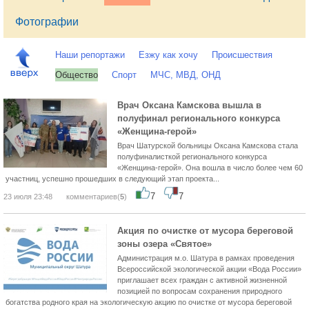
Фотографии
Наши репортажи
Езжу как хочу
Происшествия
Общество
Спорт
МЧС, МВД, ОНД
Врач Оксана Камскова вышла в
полуфинал регионального конкурса
«Женщина-герой»
Врач Шатурской больницы Оксана Камскова стала
полуфиналисткой регионального конкурса
«Женщина-герой». Она вошла в число более чем 60
участниц, успешно прошедших в следующий этап проекта...
7
7
23 июля 23:48
комментариев(
5
)
Акция по очистке от мусора береговой
зоны озера «Святое»
Администрация м.о. Шатура в рамках проведения
Всероссийской экологической акции «Вода России»
приглашает всех граждан с активной жизненной
позицией по вопросам сохранения природного
богатства родного края на экологическую акцию по очистке от мусора береговой