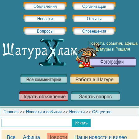
Объявления
Организации
Новости
Отзывы
Вопросы
Оповещения
Новости, события, афиша
Шатуры и Рошаля
Главная
>>
Новости и события
>>
Новости
>>
Общество
Все
Афиша
Новости
Наши новости и видео