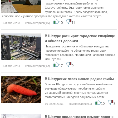
продолжаются масштабные работы по
благоустройству. Эта территория меняется
буквально на глазах. Здесь создают красивое,
современное и уютное пространство для отдыха жителей и гостей округа.
10
11
16 июля 23:58
комментариев(
16
)
В Шатуре расширят городское кладбище
и обновят дорожки
На портале госзакупок опубликован конкурс на
проведение работ по обновлению территории
городского кладбища. На эти цели направят более 3
млн. рублей...
17
9
16 июля 23:54
комментариев(
12
)
В Шатурских лесах нашли редкие грибы
В лесах Шатурского округа любители тихой охоты
все чаще обнаруживают необычные грибы с
узнаваемой формой. Местные жители делятся
фотографиями находок в социальных сетях...
10
3
16 июля 23:51
комментариев(
1
)
В Шатуре продолжается ремонт дорог и