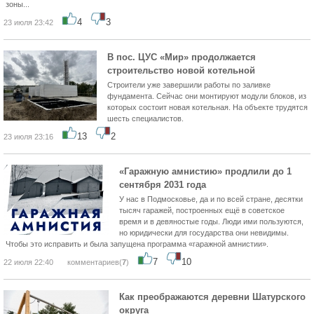
зоны...
4
3
23 июля 23:42
В пос. ЦУС «Мир» продолжается
строительство новой котельной
Строители уже завершили работы по заливке
фундамента. Сейчас они монтируют модули блоков, из
которых состоит новая котельная. На объекте трудятся
шесть специалистов.
13
2
23 июля 23:16
️«Гаражную амнистию» продлили до 1
сентября 2031 года
У нас в Подмосковье, да и по всей стране, десятки
тысяч гаражей, построенных ещё в советское
время и в девяностые годы. Люди ими пользуются,
но юридически для государства они невидимы.
Чтобы это исправить и была запущена программа «гаражной амнистии».
7
10
22 июля 22:40
комментариев(
7
)
Как преображаются деревни Шатурского
округа