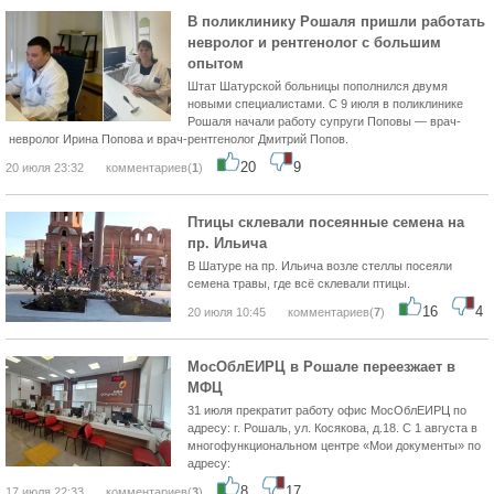
В поликлинику Рошаля пришли работать
невролог и рентгенолог с большим
опытом
Штат Шатурской больницы пополнился двумя
новыми специалистами. С 9 июля в поликлинике
Рошаля начали работу супруги Поповы — врач-
невролог Ирина Попова и врач-рентгенолог Дмитрий Попов.
20
9
20 июля 23:32
комментариев(
1
)
Птицы склевали посеянные семена на
пр. Ильича
В Шатуре на пр. Ильича возле стеллы посеяли
семена травы, где всё склевали птицы.
16
4
20 июля 10:45
комментариев(
7
)
МосОблЕИРЦ в Рошале переезжает в
МФЦ
31 июля прекратит работу офис МосОблЕИРЦ по
адресу: г. Рошаль, ул. Косякова, д.18. С 1 августа в
многофункциональном центре «Мои документы» по
адресу:
8
17
17 июля 22:33
комментариев(
3
)