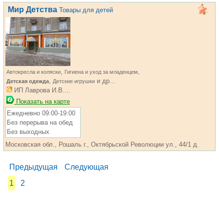
Мир Детства
Товары для детей
,
,
Автокресла и коляски
Гигиена и уход за младенцем
,
и др...
Детская одежда
Детские игрушки
ИП Лаврова И.В....
Показать на карте
Ежедневно 09:00-19:00
Без перерыва на обед
Без выходных
Московская обл., Рошаль г., Октябрьской Революции ул., 44/1 д.
Предыдущая
Следующая
1
2
...... ............. ............. ............. ............ ................... ............
.................. .............. ........... .....