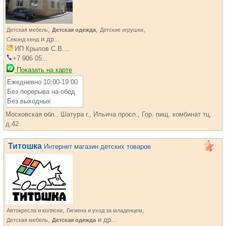
,
,
,
Детская мебель
Детская одежда
Детские игрушки
и др...
Секонд хенд
ИП Крылов С.В....
+7 906 05...
Показать на карте
Ежедневно 10:00-19:00
Без перерыва на обед
Без выходных
Московская обл., Шатура г., Ильича просп., Гор. пищ. комбинат тц,
д.42
Титошка
Интернет магазин детских товаров
,
,
Автокресла и коляски
Гигиена и уход за младенцем
,
и др...
Детская мебель
Детская одежда