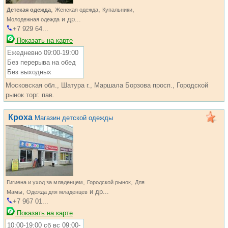
,
,
,
Детская одежда
Женская одежда
Купальники
и др...
Молодежная одежда
+7 929 64...
Показать на карте
Ежедневно 09:00-19:00
Без перерыва на обед
Без выходных
Московская обл., Шатура г., Маршала Борзова просп., Городской
рынок торг. пав.
Кроха
Магазин детской одежды
,
,
Гигиена и уход за младенцем
Городской рынок
Для
,
и др...
Мамы
Одежда для младенцев
+7 967 01...
Показать на карте
10:00-19:00 сб вс 09:00-