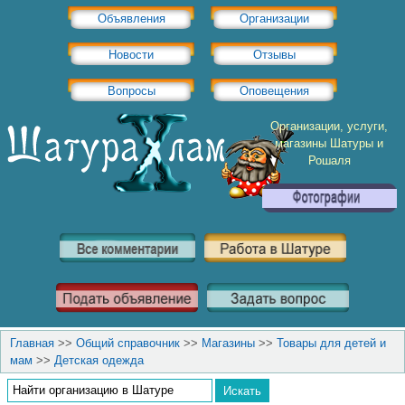
Объявления
Организации
Новости
Отзывы
Вопросы
Оповещения
Организации, услуги,
магазины Шатуры и
Рошаля
Главная
>>
Общий справочник
>>
Магазины
>>
Товары для детей и
мам
>>
Детская одежда