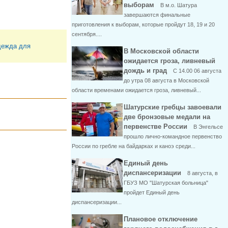
выборам
В м.о. Шатура
завершаются финальные
приготовления к выборам, которые пройдут 18, 19 и 20
сентября....
ежда для
В Московской области
ожидается гроза, ливневый
дождь и град
С 14.00 06 августа
до утра 08 августа в Московской
области временами ожидается гроза, ливневый...
Шатурские гребцы завоевали
две бронзовые медали на
первенстве России
В Энгельсе
прошло лично-командное первенство
России по гребле на байдарках и каноэ среди...
Единый день
диспансеризации
8 августа, в
ГБУЗ МО "Шатурская больница"
пройдет Единый день
диспансеризации...
Плановое отключение