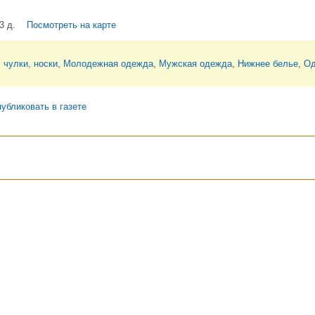
3 д.
Посмотреть на карте
 чулки, носки
,
Молодежная одежда
,
Мужская одежда
,
Нижнее белье
,
Од
убликовать в газете