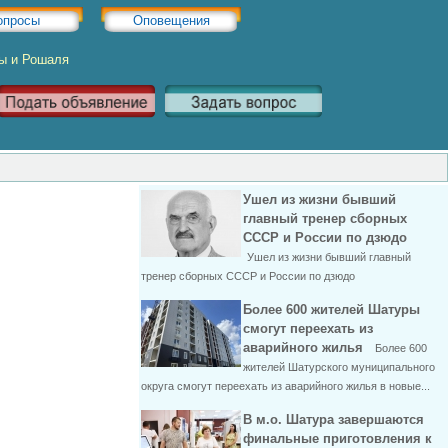
опросы
Оповещения
ры и Рошаля
Ушел из жизни бывший
главный тренер сборных
СССР и России по дзюдо
Ушел из жизни бывший главный
тренер сборных СССР и России по дзюдо
Более 600 жителей Шатуры
смогут переехать из
аварийного жилья
Более 600
жителей Шатурского муниципального
округа смогут переехать из аварийного жилья в новые...
В м.о. Шатура завершаются
финальные приготовления к