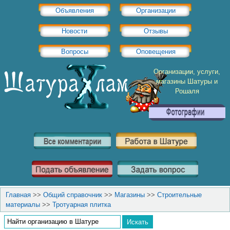
Объявления
Организации
Новости
Отзывы
Вопросы
Оповещения
Организации, услуги,
магазины Шатуры и
Рошаля
Главная
>>
Общий справочник
>>
Магазины
>>
Строительные
материалы
>>
Тротуарная плитка