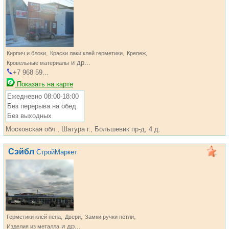
,
,
,
Кирпич и блоки
Краски лаки клей герметики
Крепеж
и др...
Кровельные материалы
+7 968 59...
Показать на карте
Ежедневно 08:00-18:00
Без перерыва на обед
Без выходных
Московская обл., Шатура г., Большевик пр-д, 4 д.
Сэйбл
СтройМаркет
,
,
,
Герметики клей пена
Двери
Замки ручки петли
и др...
Изделия из металла