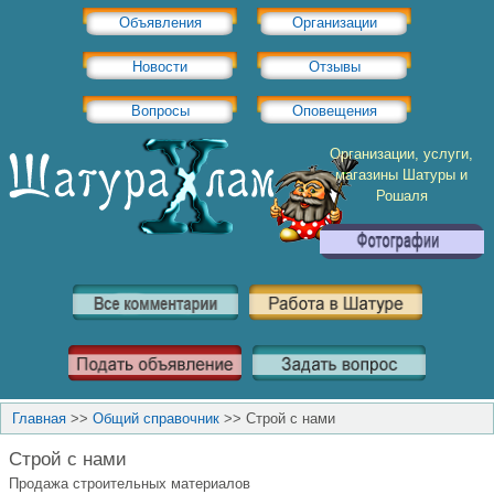
Объявления
Организации
Новости
Отзывы
Вопросы
Оповещения
Организации, услуги,
магазины Шатуры и
Рошаля
Главная
>>
Общий справочник
>>
Строй с нами
Строй с нами
Продажа строительных материалов