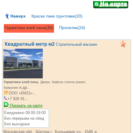
Наверх
Краски лаки грунтовки(20)
Герметики клей пена(30)
Пропитки(24)
Квадратный метр м2
Строительный магазин
,
,
,
Герметики клей пена
Двери
Кафель плитка гранит
и др...
Ковролин
ООО «КМ21»...
+7 926 91...
Показать на карте
Ежедневно 09:00-19:00
Без перерыва на обед
Без выходных
Московская обл., Шатура г., Большевик ул., 154Б д.