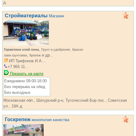
д.
Стройматериалы
Магазин
,
,
Герметики клей пена
Грунт и удобрения
Краски
,
и др...
лаки грунтовки
Крепеж
ИП Трифонов И.А....
+7 965 11...
Показать на карте
Ежедневно 09:00-18:00
Без перерыва на обед
Без выходных
Московская обл., Шатурский р-н, Туголесский Бор пос., Советская
ул., 19А д.
Госкрепеж
монополия качества