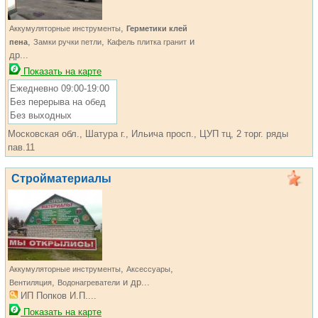
,
Аккумуляторные инструменты
Герметики клей
,
,
и
пена
Замки ручки петли
Кафель плитка гранит
др...
Показать на карте
Ежедневно 09:00-19:00
Без перерыва на обед
Без выходных
Московская обл., Шатура г., Ильича просп., ЦУП тц, 2 торг. ряды
пав.11
Стройматериалы
,
,
Аккумуляторные инструменты
Аксессуары
,
и др...
Вентиляция
Водонагреватели
ИП Попков И.П....
Показать на карте