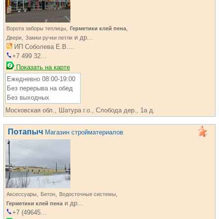
,
,
Ворота заборы теплицы
Герметики клей пена
,
и др...
Двери
Замки ручки петли
ИП Соболева Е.В....
+7 499 32...
Показать на карте
Ежедневно 08:00-19:00
Без перерыва на обед
Без выходных
Московская обл., Шатура г.о., Слобода дер., 1а д.
Потапыч
Магазин стройматериалов
,
,
,
Аксессуары
Бетон
Водосточные системы
и др...
Герметики клей пена
+7 (49645...