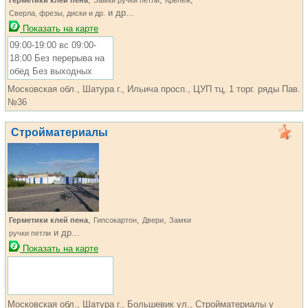
Герметики клей пена
Замки ручки петли
Крепеж
и др...
Сверла, фрезы, диски и др.
Показать на карте
09:00-19:00 вс 09:00-
18:00 Без перерыва на
обед Без выходных
Московская обл., Шатура г., Ильича просп., ЦУП тц, 1 торг. ряды Пав.
№36
Стройматериалы
,
,
,
Герметики клей пена
Гипсокартон
Двери
Замки
и др...
ручки петли
Показать на карте
Московская обл., Шатура г., Большевик ул., Стройматериалы у