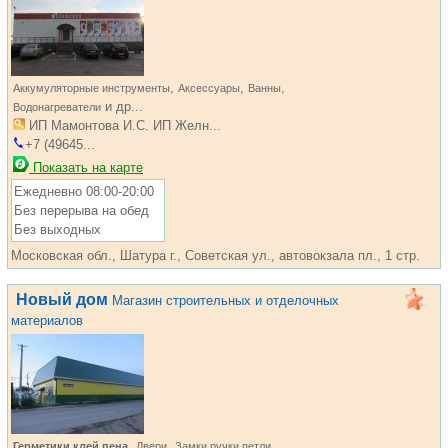
,
,
,
Аккумуляторные инструменты
Аксессуары
Ванны
и др...
Водонагреватели
ИП Мамонтова И.С. ИП Желн...
+7 (49645...
Показать на карте
Ежедневно 08:00-20:00
Без перерыва на обед
Без выходных
Московская обл., Шатура г., Советская ул., автовокзала пл., 1 стр.
Новый дом
Магазин строительных и отделочных
материалов
,
,
,
Герметики клей пена
Двери
Замки ручки петли