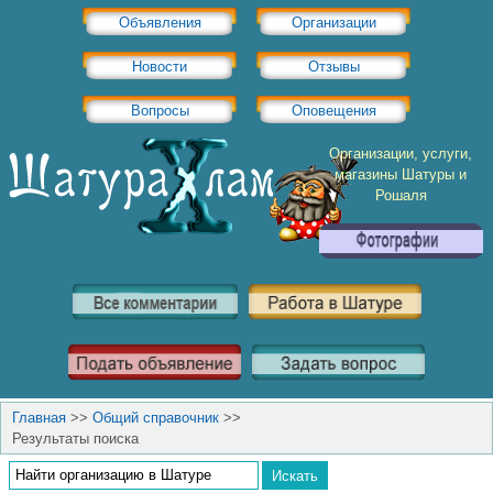
Объявления
Организации
Новости
Отзывы
Вопросы
Оповещения
Организации, услуги,
магазины Шатуры и
Рошаля
Главная
>>
Общий справочник
>>
Результаты поиска