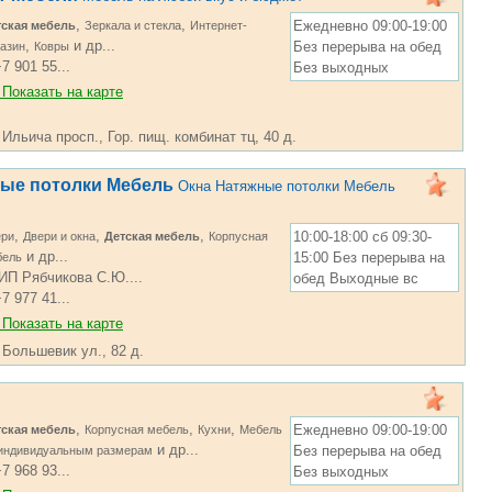
,
,
Ежедневно 09:00-19:00
тская мебель
Зеркала и стекла
Интернет-
,
и др...
Без перерыва на обед
азин
Ковры
7 901 55...
Без выходных
Показать на карте
 Ильича просп., Гор. пищ. комбинат тц, 40 д.
ые потолки Мебель
Окна Натяжные потолки Мебель
,
,
,
10:00-18:00 сб 09:30-
ери
Двери и окна
Детская мебель
Корпусная
и др...
15:00 Без перерыва на
бель
ИП Рябчикова С.Ю....
обед Выходные вс
7 977 41...
Показать на карте
 Большевик ул., 82 д.
,
,
,
Ежедневно 09:00-19:00
тская мебель
Корпусная мебель
Кухни
Мебель
и др...
Без перерыва на обед
 индивидуальным размерам
7 968 93...
Без выходных