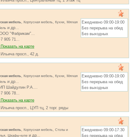
, Ильича просп., Центральный тц, 2 этаж тц
,
,
,
Ежедневно 09:00-19:00
тская мебель
Корпусная мебель
Кухни
Мягкая
и др...
Без перерыва на обед
бель
ООО "Фабрикам"...
Без выходных
7 905 71...
Показать на карте
 Ильича просп., 42 д.
,
,
,
Ежедневно 09:00-19:00
тская мебель
Корпусная мебель
Кухни
Мягкая
и др...
Без перерыва на обед
бель
ИП Шайдулин Р.А....
Без выходных
7 906 78...
Показать на карте
 Ильича просп., ЦУП тц, 2 торг. ряды
,
,
Ежедневно 09:00-17:30
тская мебель
Корпусная мебель
Столы и
,
и др...
Без перерыва на обед
лья
Шкафы-купе