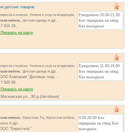
ин детских товаров
,
,
Ежедневно 10:00-21:00
окресла и коляски
Гигиена и уход за младенцем
,
и др...
Без перерыва на обед
тская мебель
Детская одежда
7 916 19...
Без выходных
Показать на карте
,
,
Ежедневно 11:00-19:00
окресла и коляски
Гигиена и уход за младенцем
,
и др...
Без перерыва на обед
тская мебель
Детская одежда
ООО Компания "Деловые люд...
Без выходных
7 925 08...
Показать на карте
 Московская ул., 30 д.(Автобаня)
,
,
,
9:00-20:00 Без
тская мебель
Евростиль ТЦ
Корпусная мебель
и др...
перерыва на обед Без
трасы
ООО "Евростиль"...
выходных