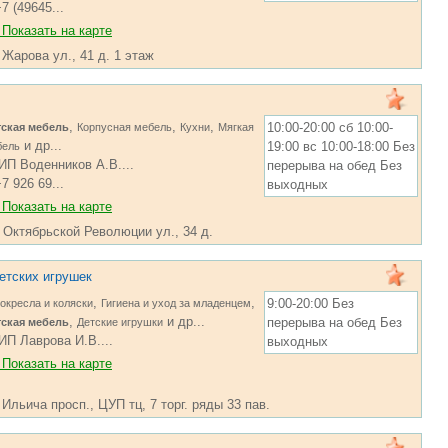
7 (49645...
Показать на карте
 Жарова ул., 41 д. 1 этаж
,
,
,
10:00-20:00 сб 10:00-
тская мебель
Корпусная мебель
Кухни
Мягкая
и др...
19:00 вс 10:00-18:00 Без
бель
ИП Воденников А.В....
перерыва на обед Без
7 926 69...
выходных
Показать на карте
, Октябрьской Революции ул., 34 д.
етских игрушек
,
,
9:00-20:00 Без
окресла и коляски
Гигиена и уход за младенцем
,
и др...
перерыва на обед Без
тская мебель
Детские игрушки
ИП Лаврова И.В....
выходных
Показать на карте
 Ильича просп., ЦУП тц, 7 торг. ряды 33 пав.