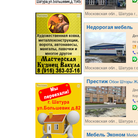
Московская обл., Шатура г.,
Недорогая мебель
Де
по
+
Московская обл., Шатура г.о
Престиж
Обои Шторы Ж
Дв
Кор
+
Московская обл., Шатура г.
Мебель Эконом
Мебел