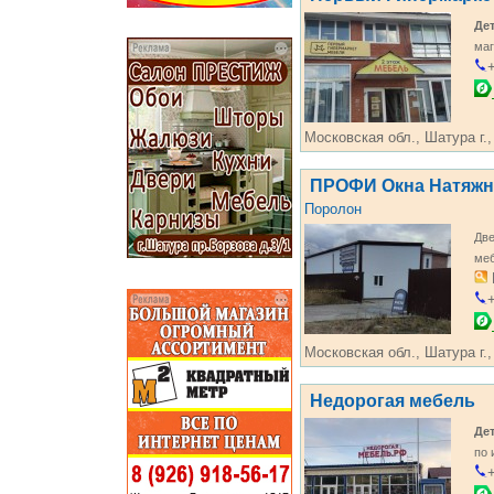
Де
маг
+
Московская обл., Шатура г.,
ПРОФИ Окна Натяжн
Поролон
Дв
ме
+
Московская обл., Шатура г.,
Недорогая мебель
Де
по
+