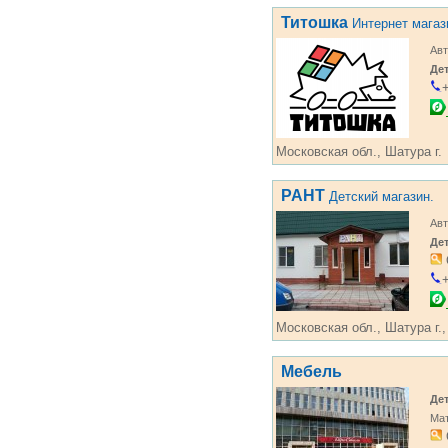
Титошка
Интернет магаз
Авт
Де
+
Московская обл., Шатура г.
РАНТ
Детский магазин.
Авт
Де
+
Московская обл., Шатура г.,
Мебель
Де
Ма