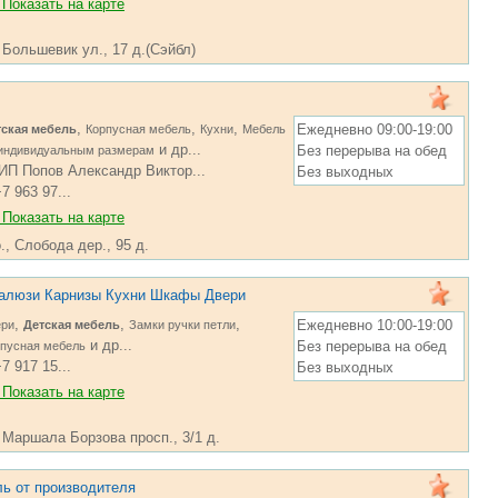
Показать на карте
 Большевик ул., 17 д.(Сэйбл)
,
,
,
Ежедневно 09:00-19:00
тская мебель
Корпусная мебель
Кухни
Мебель
и др...
Без перерыва на обед
 индивидуальным размерам
ИП Попов Александр Виктор...
Без выходных
7 963 97...
Показать на карте
., Слобода дер., 95 д.
алюзи Карнизы Кухни Шкафы Двери
,
,
,
Ежедневно 10:00-19:00
ери
Детская мебель
Замки ручки петли
и др...
Без перерыва на обед
пусная мебель
7 917 15...
Без выходных
Показать на карте
, Маршала Борзова просп., 3/1 д.
ь от производителя