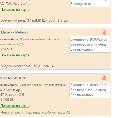
АО "МК "Шатура"...
Выходные вс пн
Показать на карте
 Ботинский пр-д, 37 д.(МК Шатура), 1 этаж
Магазин Мебели
,
,
,
Ежедневно 10:00-19:00
тская мебель
Корпусная мебель
Матрасы
и др...
Без перерыва на обед
кая мебель
7 965 31...
Без выходных
Показать на карте
 Академическая ул., 10 д., пом. 4
ссионый магазин
,
,
,
Ежедневно 10:00-19:00
тская мебель
Детская одежда
Детские игрушки
и др...
Без перерыва на обед
онд хенд
ИП Крылов С.В....
Без выходных
7 906 05...
Показать на карте
 Ильича просп., Гор. пищ. комбинат тц, д.42