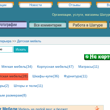
ации
Новости
Отзывы
В
Организации, услуги, магазины Шату
терьера
>>
Детская мебель
Мягкая мебель(34)
Корпусная мебель(47)
Матрасы(11)
тская мебель(28)
Шкафы-купе(36)
Фурнитура(11)
вры(2)
Шторы и тюли(11)
ным размерам(8)
т Мебели
Мебель на любой вкус и бюджет