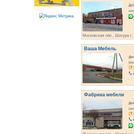
Де
ме
Московская обл., Шатура г.,
Ваша Мебель
Де
Мяг
+
Фабрика мебели
Де
ме
+