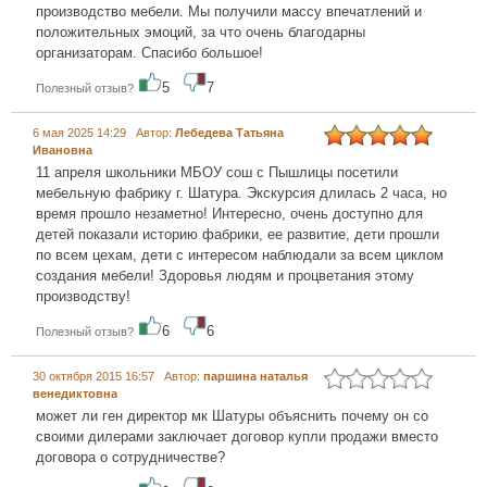
производство мебели. Мы получили массу впечатлений и
положительных эмоций, за что очень благодарны
организаторам. Спасибо большое!
5
7
Полезный отзыв?
6 мая 2025 14:29 Автор:
Лебедева Татьяна
Ивановна
11 апреля школьники МБОУ сош с Пышлицы посетили
мебельную фабрику г. Шатура. Экскурсия длилась 2 часа, но
время прошло незаметно! Интересно, очень доступно для
детей показали историю фабрики, ее развитие, дети прошли
по всем цехам, дети с интересом наблюдали за всем циклом
создания мебели! Здоровья людям и процветания этому
производству!
6
6
Полезный отзыв?
30 октября 2015 16:57 Автор:
паршина наталья
венедиктовна
может ли ген директор мк Шатуры объяснить почему он со
своими дилерами заключает договор купли продажи вместо
договора о сотрудничестве?