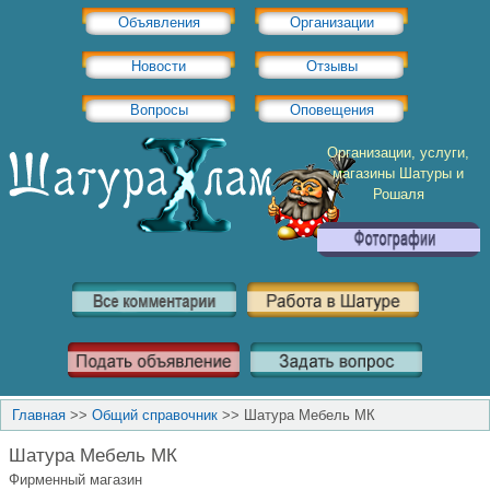
Объявления
Организации
Новости
Отзывы
Вопросы
Оповещения
Организации, услуги,
магазины Шатуры и
Рошаля
Главная
>>
Общий справочник
>>
Шатура Мебель МК
Шатура Мебель МК
Фирменный магазин