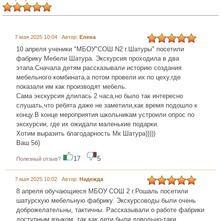
7 мая 2025 10:04 Автор:
Елена
10 апреля ученики "МБОУ"СОШ N2 г.Шатуры" посетили
фабрику Мебели Шатура. Экскурсия проходила в два
этапа.Сначала детям рассказывали историю создания
мебельного комбината,а потом провели их по цеху,где
показали им как производят мебель.
Сама экскурсия длилась 2 часа,но было так интересно
слушать,что ребята даже не заметили,как время подошло к
концу.В конце мероприятия школьникам устроили опрос по
экскурсии, где их ожидали маленькие подарки.
Хотим выразить благодарность Мк Шатура)))))
Ваш 5б)
17
5
Полезный отзыв?
7 мая 2025 10:02 Автор:
Надежда
8 апреля обучающиеся МБОУ СОШ 2 г.Рошаль посетили
шатурскую мебельную фабрику. Экскурсоводы были очень
доброжелательны, тактичны. Рассказывали о работе фабрики
доступным языком, так как дети были довольно-таки