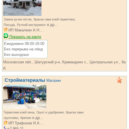
,
,
Замки ручки петли
Краски лаки клей герметики
,
и др...
Посуда
Ручной инструмент
ИП Макалкин А.Н....
Показать на карте
Ежедневно 08:00-18:00
Без перерыва на обед
Без выходных
Московская обл., Шатурский р-н, Кривандино с., Центральная ул., 9а
д.
Стройматериалы
Магазин
,
,
Герметики клей пена
Грунт и удобрения
Краски лаки
,
и др...
грунтовки
Крепеж
ИП Трифонов И.А....
+7 965 11...