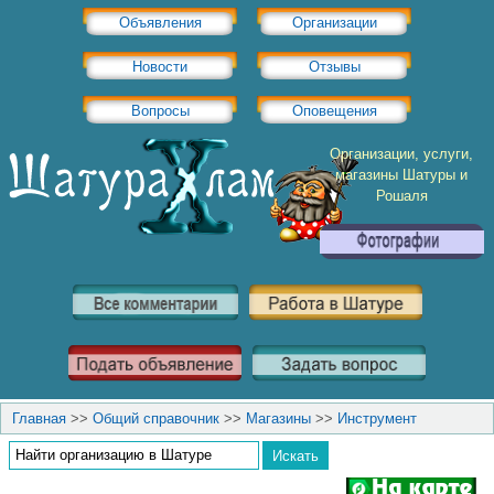
Объявления
Организации
Новости
Отзывы
Вопросы
Оповещения
Организации, услуги,
магазины Шатуры и
Рошаля
Главная
>>
Общий справочник
>>
Магазины
>>
Инструмент