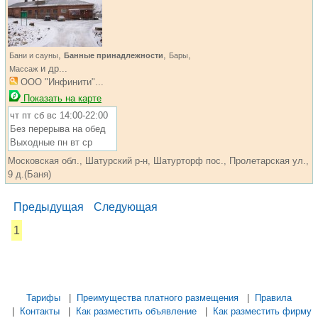
,
,
,
Бани и сауны
Банные принадлежности
Бары
и др...
Массаж
ООО "Инфинити"...
Показать на карте
чт пт сб вс 14:00-22:00
Без перерыва на обед
Выходные пн вт ср
Московская обл., Шатурский р-н, Шатурторф пос., Пролетарская ул.,
9 д.(Баня)
Предыдущая
Следующая
1
...... ............. ............. ............. ............ ................... ............
.................. .............. ........... .....
Тарифы
|
Преимущества платного размещения
|
Правила
|
Контакты
|
Как разместить объявление
|
Как разместить фирму