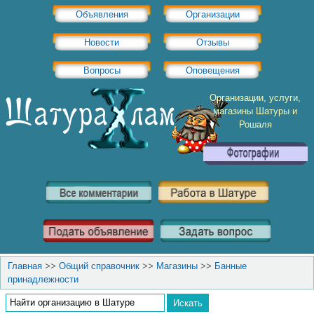
Объявления
Организации
Новости
Отзывы
Вопросы
Оповещения
Организации, услуги,
магазины Шатуры и
Рошаля
Главная
>>
Общий справочник
>>
Магазины
>>
Банные
принадлежности