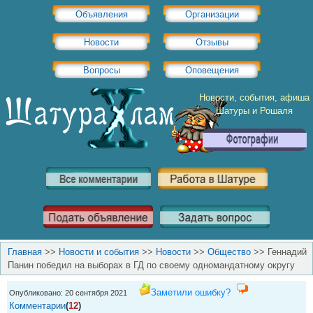
Объявления
Организации
Новости
Отзывы
Вопросы
Оповещения
Новости, события, афиша
Шатуры и Рошаля
Главная
>>
Новости и события
>>
Новости
>>
Общество
>>
Геннадий
Панин победил на выборах в ГД по своему одномандатному округу
Заметили ошибку?
Опубликовано: 20 сентября 2021
Комментарии
(
12
)