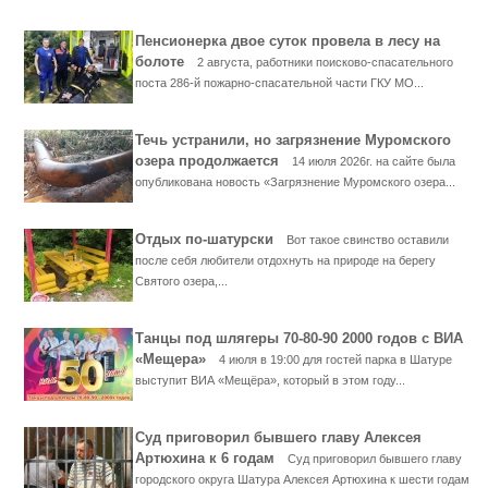
Пенсионерка двое суток провела в лесу на
болоте
2 августа, работники поисково-спасательного
поста 286-й пожарно-спасательной части ГКУ МО...
Течь устранили, но загрязнение Муромского
озера продолжается
14 июля 2026г. на сайте была
опубликована новость «Загрязнение Муромского озера...
Отдых по-шатурски
Вот такое свинство оставили
после себя любители отдохнуть на природе на берегу
Святого озера,...
Танцы под шлягеры 70-80-90 2000 годов с ВИА
«Мещера»
4 июля в 19:00 для гостей парка в Шатуре
выступит ВИА «Мещёра», который в этом году...
Суд приговорил бывшего главу Алексея
Артюхина к 6 годам
Суд приговорил бывшего главу
городского округа Шатура Алексея Артюхина к шести годам