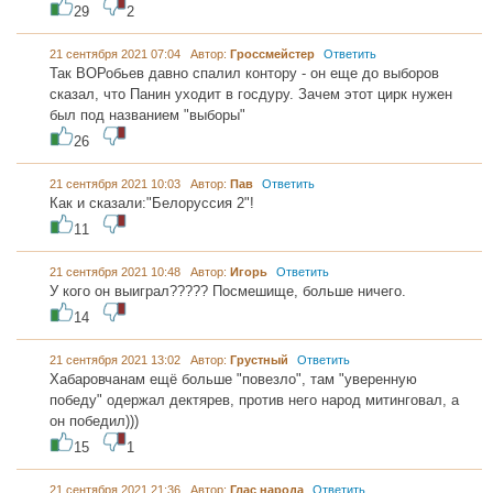
29
2
21 сентября 2021 07:04 Автор:
Гроссмейстер
Ответить
Так ВОРобьев давно спалил контору - он еще до выборов
сказал, что Панин уходит в госдуру. Зачем этот цирк нужен
был под названием "выборы"
26
21 сентября 2021 10:03 Автор:
Пав
Ответить
Как и сказали:"Белоруссия 2"!
11
21 сентября 2021 10:48 Автор:
Игорь
Ответить
У кого он выиграл????? Посмешище, больше ничего.
14
21 сентября 2021 13:02 Автор:
Грустный
Ответить
Хабаровчанам ещё больше "повезло", там "уверенную
победу" одержал дектярев, против него народ митинговал, а
он победил)))
15
1
21 сентября 2021 21:36 Автор:
Глас народа
Ответить