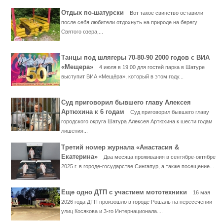
Отдых по-шатурски
Вот такое свинство оставили
после себя любители отдохнуть на природе на берегу
Святого озера,...
Танцы под шлягеры 70-80-90 2000 годов с ВИА
«Мещера»
4 июля в 19:00 для гостей парка в Шатуре
выступит ВИА «Мещёра», который в этом году...
Суд приговорил бывшего главу Алексея
Артюхина к 6 годам
Суд приговорил бывшего главу
городского округа Шатура Алексея Артюхина к шести годам
лишения...
Третий номер журнала «Анастасия &
Екатерина»
Два месяца проживания в сентябре-октябре
2025 г. в городе-государстве Сингапур, а также посещение...
Еще одно ДТП с участием мототехники
16 мая
2026 года ДТП произошло в городе Рошаль на пересечении
улиц Косякова и 3-го Интернационала....