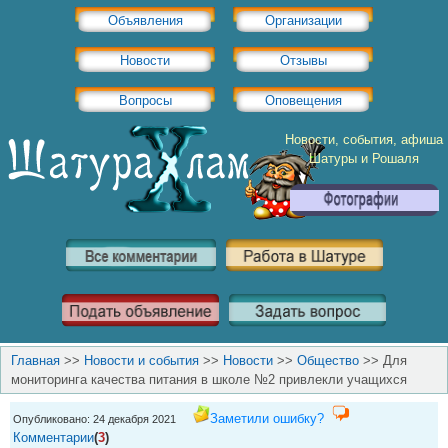
Объявления
Организации
Новости
Отзывы
Вопросы
Оповещения
Новости, события, афиша
Шатуры и Рошаля
Главная
>>
Новости и события
>>
Новости
>>
Общество
>>
Для
мониторинга качества питания в школе №2 привлекли учащихся
Заметили ошибку?
Опубликовано: 24 декабря 2021
Комментарии
(
3
)