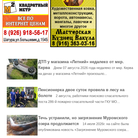
ДТП у магазина «Летний» недалеко от мкр.
Керва
Днем 07 августа 2026 года недалеко от мкр. Керва
на дачах у магазина «Летний» произошло...
Пенсионерка двое суток провела в лесу на
болоте
2 августа, работники поисково-спасательного
поста 286-й пожарно-спасательной части ГКУ МО...
Течь устранили, но загрязнение Муромского
озера продолжается
14 июля 2026г. на сайте была
опубликована новость «Загрязнение Муромского озера...