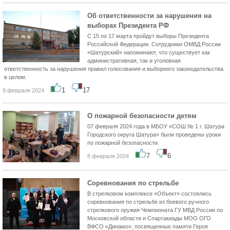
Об ответственности за нарушения на
выборах Президента РФ
С 15 по 17 марта пройдут выборы Президента
Российской Федерации. Сотрудники ОМВД России
«Шатурский» напоминают, что существует как
административная, так и уголовная
ответственность за нарушения правил голосования и выборного законодательства
в целом.
1
17
9 февраля 2024
О пожарной безопасности детям
07 февраля 2024 года в МБОУ «СОШ № 1 г. Шатура
Городского округа Шатура» были проведены уроки
по пожарной безопасности.
7
6
8 февраля 2024
Соревнования по стрельбе
В стрелковом комплексе «Объект» состоялись
соревнования по стрельбе из боевого ручного
стрелкового оружия Чемпионата ГУ МВД России по
Московской области и Спартакиады МОО ОГО
ВФСО «Динамо», посвященные памяти Героя