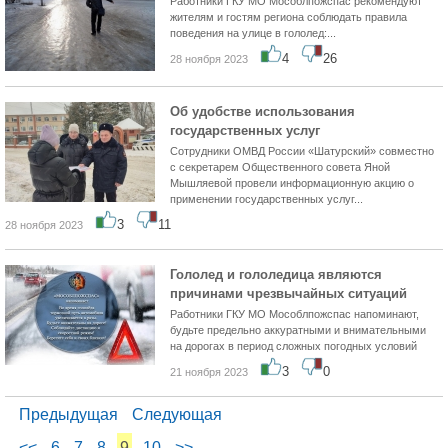
Работники ГКУ МО Мособлпожспас рекомендуют
жителям и гостям региона соблюдать правила
поведения на улице в гололед:...
4
26
28 ноября 2023
Об удобстве использования
государственных услуг
Сотрудники ОМВД России «Шатурский» совместно
с секретарем Общественного совета Яной
Мышляевой провели информационную акцию о
применении государственных услуг...
3
11
28 ноября 2023
Гололед и гололедица являются
причинами чрезвычайных ситуаций
Работники ГКУ МО Мособлпожспас напоминают,
будьте предельно аккуратными и внимательными
на дорогах в период сложных погодных условий
3
0
21 ноября 2023
Предыдущая
Следующая
<<
6
7
8
9
10
>>