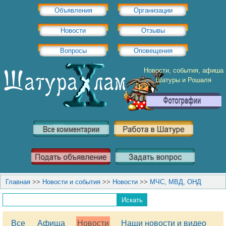
Объявления
Организации
Новости
Отзывы
Вопросы
Оповещения
Новости, события, афиша
Шатуры и Рошаля
Главная
>>
Новости и события
>>
Новости
>>
МЧС, МВД, ОНД
Все
Афиша
Новости
Наши новости и видео