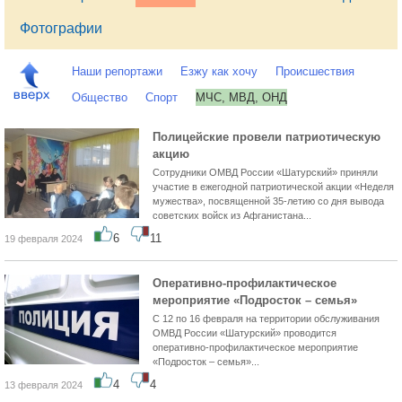
Фотографии
Наши репортажи
Езжу как хочу
Происшествия
Общество
Спорт
МЧС, МВД, ОНД
Полицейские провели патриотическую
акцию
Сотрудники ОМВД России «Шатурский» приняли
участие в ежегодной патриотической акции «Неделя
мужества», посвященной 35-летию со дня вывода
советских войск из Афганистана...
6
11
19 февраля 2024
Оперативно-профилактическое
мероприятие «Подросток – семья»
С 12 по 16 февраля на территории обслуживания
ОМВД России «Шатурский» проводится
оперативно-профилактическое мероприятие
«Подросток – семья»...
4
4
13 февраля 2024