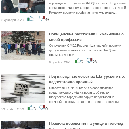
коррупцией сотрудники ОМВД России «Шатурский»
совместно с членом Общественного совета Ольгой
Романюк провели профилактическую акцию...
2
46
8 декабря 2023
Полицейские рассказали школьникам о
своей профессии
Сотрудники ОМВД России «Шатурский» провели
для учеников пятых классов школы №4 День
открытых дверей.
6
28
8 декабря 2023
Лёд на водных объектах Шатурского г.о.
недостаточно прочный
Спасатели ТУ № 9 ГКУ МО Мособлпожспас
предупреждают: лёд на водных объектах
Шатурского городского округа недостаточно
прочный – находится еще в стадии становления.
3
0
29 ноября 2023
Правила поведения на улице в гололед