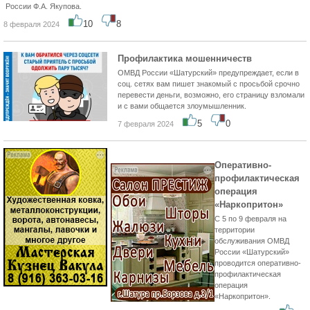
России Ф.А. Якупова.
10
8
8 февраля 2024
Профилактика мошенничеств
ОМВД России «Шатурский» предупреждает, если в
соц. сетях вам пишет знакомый с просьбой срочно
перевести деньги, возможно, его страницу взломали
и с вами общается злоумышленник.
5
0
7 февраля 2024
Оперативно-
профилактическая
операция
«Наркопритон»
С 5 по 9 февраля на
территории
обслуживания ОМВД
России «Шатурский»
проводится оперативно-
профилактическая
операция
«Наркопритон».