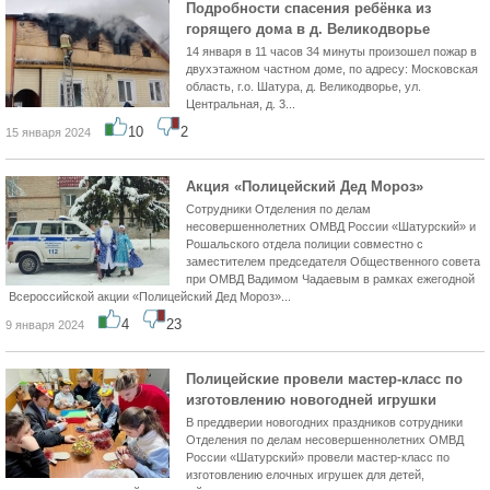
Подробности спасения ребёнка из
горящего дома в д. Великодворье
14 января в 11 часов 34 минуты произошел пожар в
двухэтажном частном доме, по адресу: Московская
область, г.о. Шатура, д. Великодворье, ул.
Центральная, д. 3...
10
2
15 января 2024
Акция «Полицейский Дед Мороз»
Сотрудники Отделения по делам
несовершеннолетних ОМВД России «Шатурский» и
Рошальского отдела полиции совместно с
заместителем председателя Общественного совета
при ОМВД Вадимом Чадаевым в рамках ежегодной
Всероссийской акции «Полицейский Дед Мороз»...
4
23
9 января 2024
Полицейские провели мастер-класс по
изготовлению новогодней игрушки
В преддверии новогодних праздников сотрудники
Отделения по делам несовершеннолетних ОМВД
России «Шатурский» провели мастер-класс по
изготовлению елочных игрушек для детей,