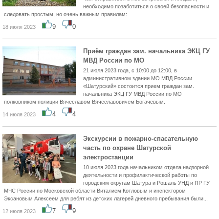
необходимо позаботиться о своей безопасности и
следовать простым, но очень важным правилам:
9
0
18 июля 2023
Приём граждан зам. начальника ЭКЦ ГУ
МВД России по МО
21 июля 2023 года, с 10:00 до 12:00, в
административном здании МО МВД России
«Шатурский» состоится прием граждан зам.
начальника ЭКЦ ГУ МВД России по МО
полковником полиции Вячеславом Вячеславовичем Богачевым.
4
4
14 июля 2023
Экскурсии в пожарно-спасательную
часть по охране Шатурской
электростанции
10 июля 2023 года начальником отдела надзорной
деятельности и профилактической работы по
городским округам Шатура и Рошаль УНД и ПР ГУ
МЧС России по Московской области Виталием Котловым и инспектором
Эксановым Алексеем для ребят из детских лагерей дневного пребывания были...
7
9
12 июля 2023