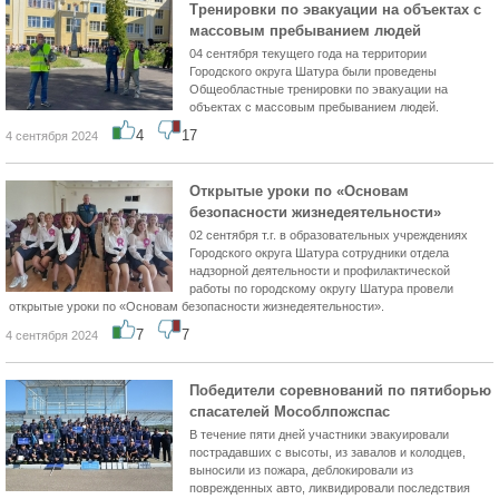
Тренировки по эвакуации на объектах с
массовым пребыванием людей
04 сентября текущего года на территории
Городского округа Шатура были проведены
Общеобластные тренировки по эвакуации на
объектах с массовым пребыванием людей.
4
17
4 сентября 2024
Открытые уроки по «Основам
безопасности жизнедеятельности»
02 сентября т.г. в образовательных учреждениях
Городского округа Шатура сотрудники отдела
надзорной деятельности и профилактической
работы по городскому округу Шатура провели
открытые уроки по «Основам безопасности жизнедеятельности».
7
7
4 сентября 2024
Победители соревнований по пятиборью
спасателей Мособлпожспас
В течение пяти дней участники эвакуировали
пострадавших с высоты, из завалов и колодцев,
выносили из пожара, деблокировали из
поврежденных авто, ликвидировали последствия