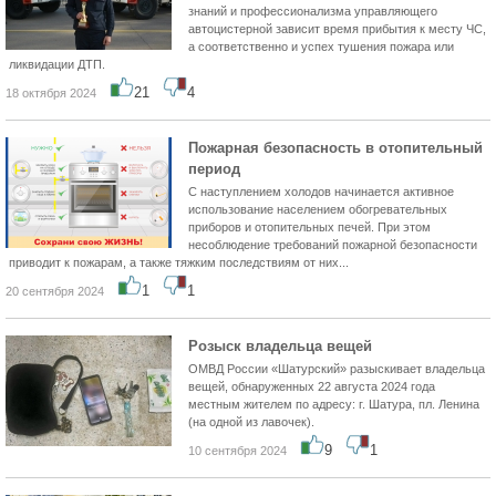
знаний и профессионализма управляющего
автоцистерной зависит время прибытия к месту ЧС,
а соответственно и успех тушения пожара или
ликвидации ДТП.
21
4
18 октября 2024
Пожарная безопасность в отопительный
период
С наступлением холодов начинается активное
использование населением обогревательных
приборов и отопительных печей. При этом
несоблюдение требований пожарной безопасности
приводит к пожарам, а также тяжким последствиям от них...
1
1
20 сентября 2024
Розыск владельца вещей
ОМВД России «Шатурский» разыскивает владельца
вещей, обнаруженных 22 августа 2024 года
местным жителем по адресу: г. Шатура, пл. Ленина
(на одной из лавочек).
9
1
10 сентября 2024