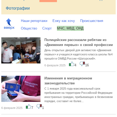
Фотографии
Наши репортажи
Езжу как хочу
Происшествия
Общество
Спорт
МЧС, МВД, ОНД
Полицейские рассказали ребятам из
«Движения первых» о своей профессии
День открытых дверей для активистов «Движения
первых» и учащихся кадетского класса школы №4
прошёл в ОМВД России «Шатурский».
4
16
6 февраля 2025
Изменения в миграционном
законодательстве
С 1 января 2025 года максимальный срок
пребывания на территории Российской Федерации
иностранных граждан, прибывающих в безвизовом
порядке, составит не более...
7
1
6 февраля 2025