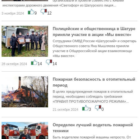
организовали и провели совместно с юными
инспекторами дорожного движения «Светофор» из Шатурского лицея...
9
12
3 ноября 2024
Полицейские и общественница в Шатуре
приняли участие в акции «Мы вместе»
Сотрудники ОМВД России «Шатурский» и секретарь
Общественного совета Яна Мышляева приняли
участие в Общероссийской акции взаимопомощи
«Мы вместе».
14
14
28 октября 2024
Пожарная безопасность в отопительный
период
В целях предупреждения пожаров в отопительный
период, необходимо соблюдать требования
«ПРАВИЛ ПРОТИВОПОЖАРНОГО РЕЖИМА»...
3
0
21 октября 2024
Определен лучший водитель пожарной
техники
Быть водителем пожарной машины непросто. От