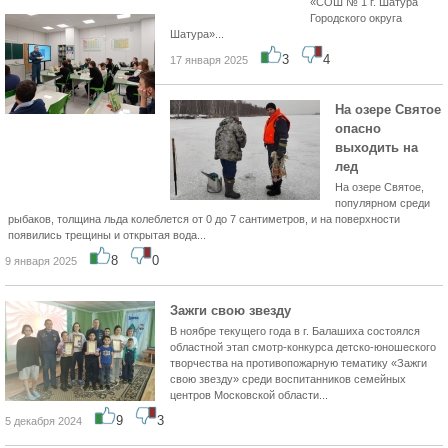
«СОШ № 1 г. Шатура
Городского округа
Шатура»...
3
4
17 января 2025
На озере Святое
опасно
выходить на
лед
На озере Святое,
популярном среди
рыбаков, толщина льда колеблется от 0 до 7 сантиметров, и на поверхности
появились трещины и открытая вода...
8
0
9 января 2025
Зажги свою звезду
В ноябре текущего года в г. Балашиха состоялся
областной этап смотр-конкурса детско-юношеского
творчества на противопожарную тематику «Зажги
свою звезду» среди воспитанников семейных
центров Московской области...
9
3
5 декабря 2024