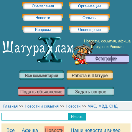
Объявления
Организации
Новости
Отзывы
Вопросы
Оповещения
Новости, события, афиша
Шатуры и Рошаля
Главная
>>
Новости и события
>>
Новости
>>
МЧС, МВД, ОНД
Все
Афиша
Новости
Наши новости и видео