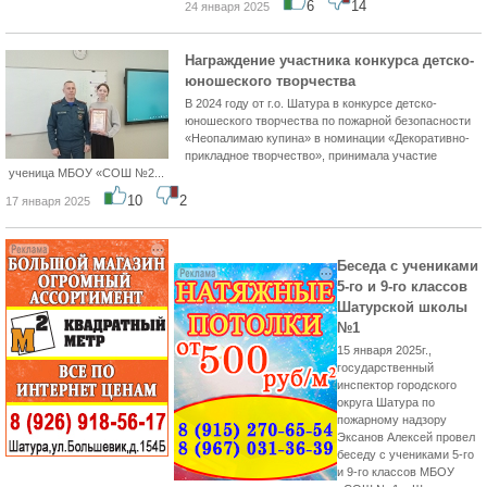
6
14
24 января 2025
Награждение участника конкурса детско-
юношеского творчества
В 2024 году от г.о. Шатура в конкурсе детско-
юношеского творчества по пожарной безопасности
«Неопалимаю купина» в номинации «Декоративно-
прикладное творчество», принимала участие
ученица МБОУ «СОШ №2...
10
2
17 января 2025
Беседа с учениками
5-го и 9-го классов
Шатурской школы
№1
15 января 2025г.,
государственный
инспектор городского
округа Шатура по
пожарному надзору
Эксанов Алексей провел
беседу с учениками 5-го
и 9-го классов МБОУ