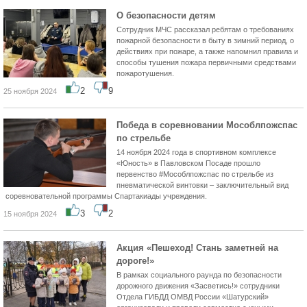
О безопасности детям
Сотрудник МЧС рассказал ребятам о требованиях
пожарной безопасности в быту в зимний период, о
действиях при пожаре, а также напомнил правила и
способы тушения пожара первичными средствами
пожаротушения.
2
9
25 ноября 2024
Победа в соревновании Мособлпожспас
по стрельбе
14 ноября 2024 года в спортивном комплексе
«Юность» в Павловском Посаде прошло
первенство #Мособлпожспас по стрельбе из
пневматической винтовки – заключительный вид
соревновательной программы Спартакиады учреждения.
3
2
15 ноября 2024
Акция «Пешеход! Стань заметней на
дороге!»
В рамках социального раунда по безопасности
дорожного движения «Засветись!» сотрудники
Отдела ГИБДД ОМВД России «Шатурский»