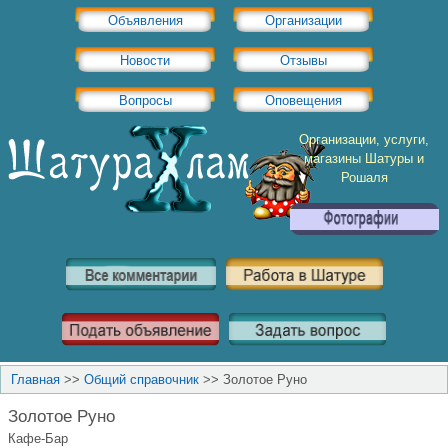
Объявления
Организации
Новости
Отзывы
Вопросы
Оповещения
Организации, услуги,
магазины Шатуры и
Рошаля
Главная
>>
Общий справочник
>>
Золотое Руно
Золотое Руно
Кафе-Бар