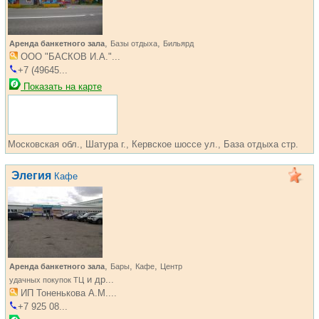
,
,
Аренда банкетного зала
Базы отдыха
Бильярд
ООО "БАСКОВ И.А."...
+7 (49645...
Показать на карте
Московская обл., Шатура г., Кервское шоссе ул., База отдыха стр.
Элегия
Кафе
,
,
,
Аренда банкетного зала
Бары
Кафе
Центр
и др...
удачных покупок ТЦ
ИП Тоненькова А.М....
+7 925 08...