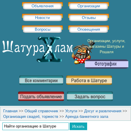
Объявления
Организации
Новости
Отзывы
Вопросы
Оповещения
Организации, услуги,
магазины Шатуры и
Рошаля
Главная
>>
Общий справочник
>>
Услуги
>>
Досуг и развлечения
>>
Организация свадеб, торжеств
>>
Аренда банкетного зала