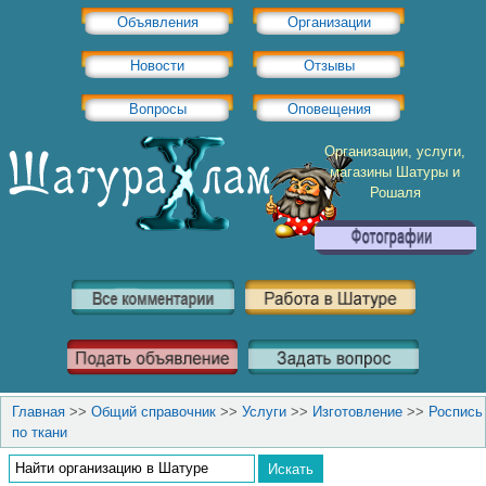
Объявления
Организации
Новости
Отзывы
Вопросы
Оповещения
Организации, услуги,
магазины Шатуры и
Рошаля
Главная
>>
Общий справочник
>>
Услуги
>>
Изготовление
>>
Роспись
по ткани