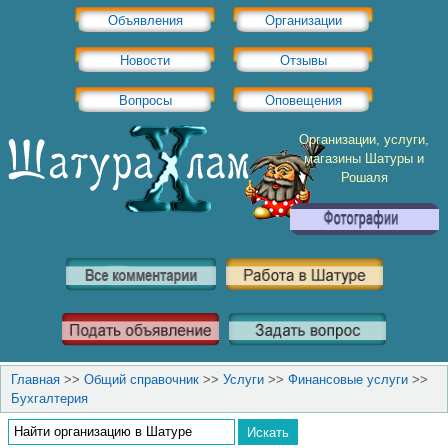
Объявления
Организации
Новости
Отзывы
Вопросы
Оповещения
Организации, услуги,
магазины Шатуры и
Рошаля
Главная
>>
Общий справочник
>>
Услуги
>>
Финансовые услуги
>>
Бухгалтерия