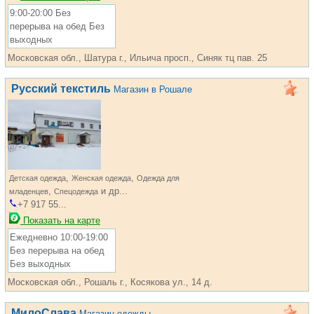
9:00-20:00 Без
перерыва на обед Без
выходных
Московская обл., Шатура г., Ильича просп., Синяк тц пав. 25
Русский текстиль
Магазин в Рошале
,
,
Детская одежда
Женская одежда
Одежда для
,
и др...
младенцев
Спецодежда
+7 917 55...
Показать на карте
Ежедневно 10:00-19:00
Без перерыва на обед
Без выходных
Московская обл., Рошаль г., Косякова ул., 14 д.
МилоСлава
Магазин одежды