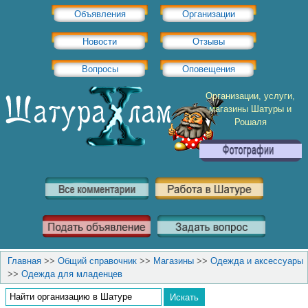
Объявления
Организации
Новости
Отзывы
Вопросы
Оповещения
Организации, услуги,
магазины Шатуры и
Рошаля
Главная
>>
Общий справочник
>>
Магазины
>>
Одежда и аксессуары
>>
Одежда для младенцев