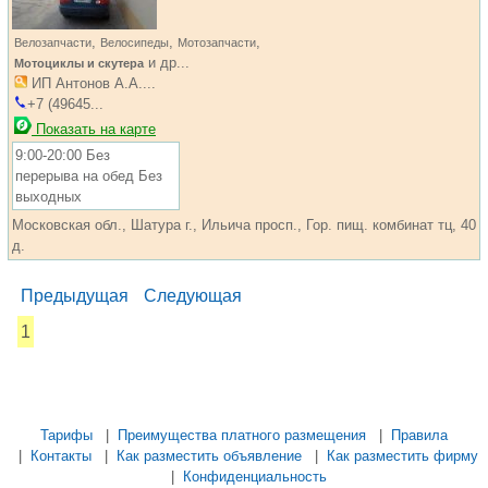
,
,
,
Велозапчасти
Велосипеды
Мотозапчасти
и др...
Мотоциклы и скутера
ИП Антонов А.А....
+7 (49645...
Показать на карте
9:00-20:00 Без
перерыва на обед Без
выходных
Московская обл., Шатура г., Ильича просп., Гор. пищ. комбинат тц, 40
д.
Предыдущая
Следующая
1
...... ............. ............. ............. ............ ................... ............
.................. .............. ........... .....
Тарифы
|
Преимущества платного размещения
|
Правила
|
Контакты
|
Как разместить объявление
|
Как разместить фирму
|
Конфиденциальность