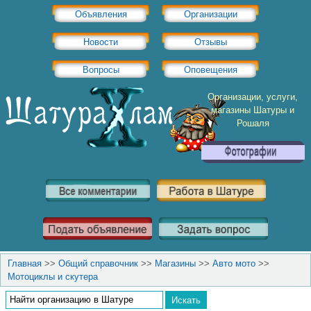
Объявления
Организации
Новости
Отзывы
Вопросы
Оповещения
Организации, услуги,
магазины Шатуры и
Рошаля
Главная
>>
Общий справочник
>>
Магазины
>>
Авто мото
>>
Мотоциклы и скутера