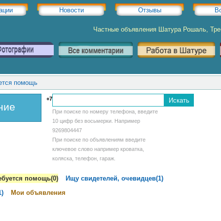
ации
Новости
Отзывы
В
Частные объявления Шатура Рошаль, Тр
ется помощь
+7
ние
При поиске по номеру телефона, введите
10 цифр без восьмерки. Например
9269804447
При поиске по объявлениям введите
ключевое слово например кроватка,
коляска, телефон, гараж.
ебуется помощь(0)
Ищу свидетелей, очевидцев(1)
)
Мои объявления