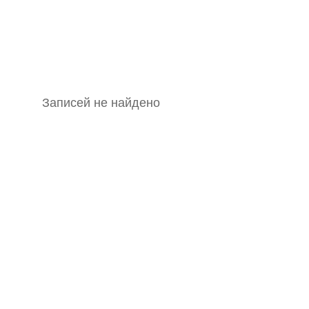
Записей не найдено
..... ............ ................... ............ .................. .............. ....