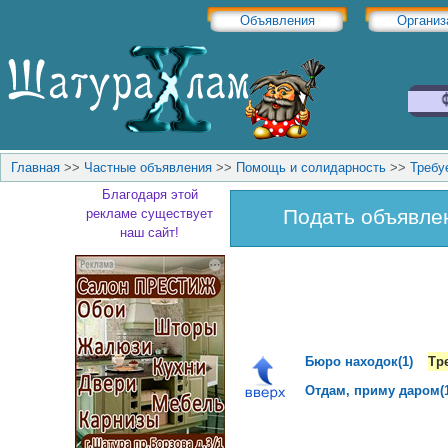
Объявления
Организ
Главная
>>
Частные объявления
>>
Помощь и солидарность
>>
Требу
Благодаря этой
Подать объявле
рекламе существует
наш сайт!
Бюро находок(1)
Тр
Отдам, приму даром(1