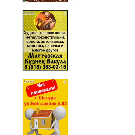
...... ............. ............. ........