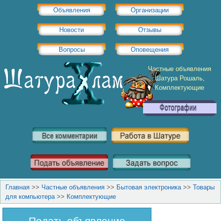
Объявления
Организации
Новости
Отзывы
Вопросы
Оповещения
Частные объявления
Шатура Рошаль,
Комплектующие
Главная
>>
Частные объявления
>>
Бытовая электроника
>>
Товары
для компьютера
>>
Комплектующие
Подать объявление