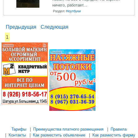
ничего, работает...
Раздел:
Ноутбуки
Предыдущая
Следующая
1
...... .............
............. .............
............ ...................
............ ..................
.............. ........... .....
Тарифы
|
Преимущества платного размещения
|
Правила
|
Контакты
|
Как разместить объявление
|
Как разместить фирму