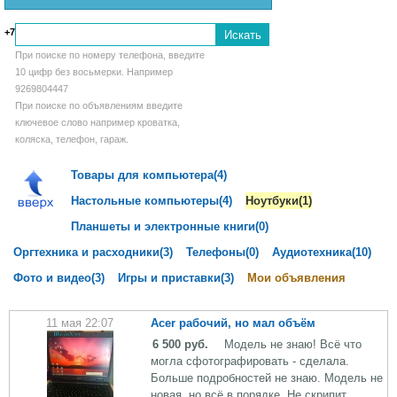
+7
При поиске по номеру телефона, введите
10 цифр без восьмерки. Например
9269804447
При поиске по объявлениям введите
ключевое слово например кроватка,
коляска, телефон, гараж.
Товары для компьютера(4)
Настольные компьютеры(4)
Ноутбуки(1)
Планшеты и электронные книги(0)
Оргтехника и расходники(3)
Телефоны(0)
Аудиотехника(10)
Фото и видео(3)
Игры и приставки(3)
Мои объявления
11 мая 22:07
Acer рабочий, но мал объём
6 500 руб.
Модель не знаю! Всё что
могла сфотографировать - сделала.
Больше подробностей не знаю. Модель не
новая, но всё в порядке. Не скрипит