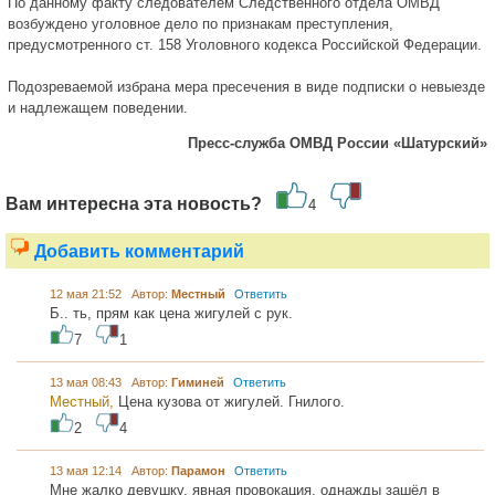
По данному факту следователем Следственного отдела ОМВД
возбуждено уголовное дело по признакам преступления,
предусмотренного ст. 158 Уголовного кодекса Российской Федерации.
Подозреваемой избрана мера пресечения в виде подписки о невыезде
и надлежащем поведении.
Пресс-служба ОМВД России «Шатурский»
Вам интересна эта новость?
4
Добавить комментарий
12 мая 21:52 Автор:
Местный
Ответить
Б.. ть, прям как цена жигулей с рук.
7
1
13 мая 08:43 Автор:
Гиминей
Ответить
Местный,
Цена кузова от жигулей. Гнилого.
2
4
13 мая 12:14 Автор:
Парамон
Ответить
Мне жалко девушку, явная провокация, однажды зашёл в