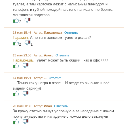
туалет, а там карточка лежит с написаным пинкодом и
телефон, и губной помадой на стене написано- не берите,
ментовская подстава.
7
13 мая 15:46 Автор:
Парамонша
Ответить
Парамон,
А че ты в женском туалете делал?
2
1
13 мая 23:56 Автор:
Алекс
Ответить
Парамонша,
Туалет может быть общий , как в кфс????
14 мая 19:21 Автор:
...
Ответить
... Темно как у негра в жопе... И везде то вы были и всё
видели барин))))
20 мая 00:30 Автор:
Иван
Ответить
За кражу статью пишут условную а за нападение с ножом
порчу имущества и нападение с ножом дело выкинули