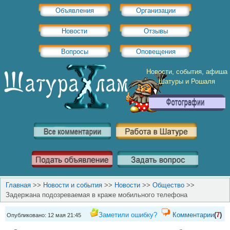
Объявления
Организации
Новости
Отзывы
Вопросы
Оповещения
Новости, события, афиша
Шатуры и Рошаля
Главная
>>
Новости и события
>>
Новости
>>
Общество
>>
Задержана подозреваемая в краже мобильного телефона
Заметили ошибку?
Комментарии
(
7
)
Опубликовано: 12 мая 21:45