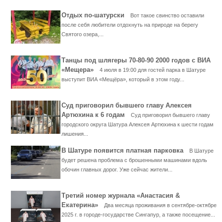
Отдых по-шатурски
Вот такое свинство оставили
после себя любители отдохнуть на природе на берегу
Святого озера,...
Танцы под шлягеры 70-80-90 2000 годов с ВИА
«Мещера»
4 июля в 19:00 для гостей парка в Шатуре
выступит ВИА «Мещёра», который в этом году...
Суд приговорил бывшего главу Алексея
Артюхина к 6 годам
Суд приговорил бывшего главу
городского округа Шатура Алексея Артюхина к шести годам
лишения...
В Шатуре появится платная парковка
В Шатуре
будет решена проблема с брошенными машинами вдоль
обочин главных дорог. Уже сейчас жители...
Третий номер журнала «Анастасия &
Екатерина»
Два месяца проживания в сентябре-октябре
2025 г. в городе-государстве Сингапур, а также посещение...