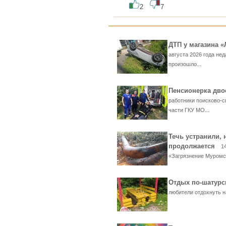
2
7
ДТП у магазина 
августа 2026 года нед
произошло...
Пенсионерка дво
работники поисково-с
части ГКУ МО...
Течь устранили, 
продолжается
1
«Загрязнение Муромск
Отдых по-шатур
любители отдохнуть на