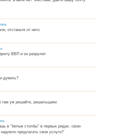
тить
ли, отстаньте от него.
ть
денту ВВП и он разрулит
ем думать?
 там уж решайте, решальщики.
ить
шь в "белые столбы" в первых рядах, свою
е надоело предлагать свои услуги?