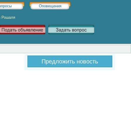
опросы
Оповещения
и Рошаля
Предложить новость