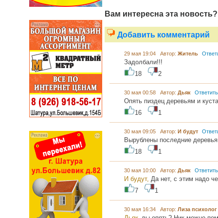
Вам интересна эта новость?
Добавить комментарий
29 мая 19:04 Автор:
Житель
Ответ
Задолбали!!!
18
2
30 мая 00:58 Автор:
Дьяк
Ответить
Опять пиздец деревьям и куст
16
1
30 мая 09:05 Автор:
И будут
Ответ
Вырублены последние деревья
18
1
30 мая 10:00 Автор:
Дьяк
Ответить
И будут,
Да нет, с этим надо че
7
1
30 мая 16:34 Автор:
Лиза психоло
Дьяк,
вы опять? Ник можно поме