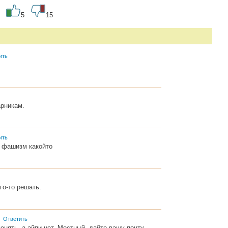
5
15
ить
арникам.
ить
 фашизм какойто
го-то решать.
г
Ответить
нять, а айпи нет. Местный, дайте вашу почту.