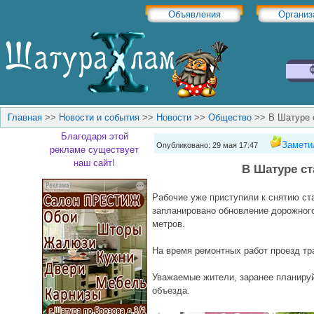
Объявления
Организ
Главная
>>
Новости и события
>>
Новости
>>
Общество
>>
В Шатуре 
Благодаря этой
Замети
Опубликовано: 29 мая 17:47
рекламе существует
наш сайт!
В Шатуре с
Рабочие уже приступили к снятию ст
запланировано обновление дорожного
метров.
На время ремонтных работ проезд тр
Уважаемые жители, заранее планиру
объезда.