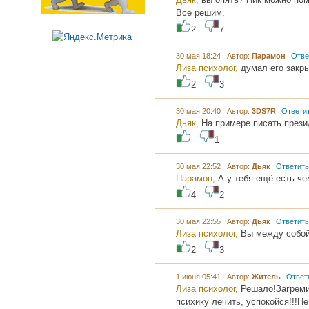
Все решим.
2
7
30 мая 18:24 Автор:
Парамон
Отве
Лиза психолог,
думал его закры
2
3
30 мая 20:40 Автор:
3DS7R
Ответи
Дьяк,
На примере писать прези
1
30 мая 22:52 Автор:
Дьяк
Ответить
Парамон,
А у тебя ещё есть ч
4
2
30 мая 22:55 Автор:
Дьяк
Ответить
Лиза психолог,
Вы между собой
2
3
1 июня 05:41 Автор:
Житель
Ответ
Лиза психолог,
Решало!Загреми
психику лечить, успокойся!!!Н