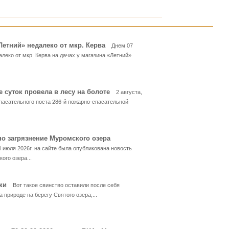
«Летний» недалеко от мкр. Керва
Днем 07
алеко от мкр. Керва на дачах у магазина «Летний»
е суток провела в лесу на болоте
2 августа,
пасательного поста 286-й пожарно-спасательной
но загрязнение Муромского озера
4 июля 2026г. на сайте была опубликована новость
ого озера...
ски
Вот такое свинство оставили после себя
 природе на берегу Святого озера,...